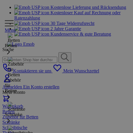
Kostenlose Lieferung und Rücksendung
Kostenloser Kauf auf Rechnung oder
Ratenzahlung
30 Tage Widerrufsrecht
2 Jahre Garantie
Menu
Kundenservice & gute Beratung
Betten
Suche
Kontaktieren sie uns
Mein Wunschzettel
Zubehör
für
Anmelden
Ein Konto erstellen
Betten
Mein Konto
Warenkorb
Betten
Schränke
Zubehör für Betten
Schränke
Schreibtische
Tische