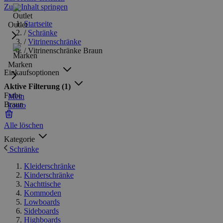
Zum Inhalt springen
Startseite
Outlet
/
Schränke
/
Vitrinenschränke
/
Vitrinenschränke Braun
Marken
Einkaufsoptionen
Aktive Filterung
(1)
Farbe
Mein
Braun
konto
Alle löschen
Kategorie
Schränke
Kleiderschränke
Kinderschränke
Nachttische
Kommoden
Lowboards
Sideboards
Highboards