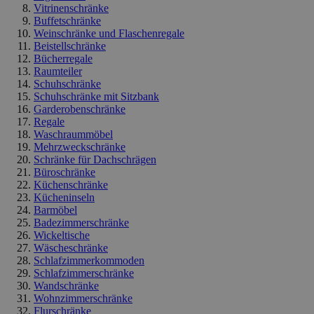
Vitrinenschränke
Buffetschränke
Weinschränke und Flaschenregale
Beistellschränke
Bücherregale
Raumteiler
Schuhschränke
Schuhschränke mit Sitzbank
Garderobenschränke
Regale
Waschraummöbel
Mehrzweckschränke
Schränke für Dachschrägen
Büroschränke
Küchenschränke
Kücheninseln
Barmöbel
Badezimmerschränke
Wickeltische
Wäscheschränke
Schlafzimmerkommoden
Schlafzimmerschränke
Wandschränke
Wohnzimmerschränke
Flurschränke