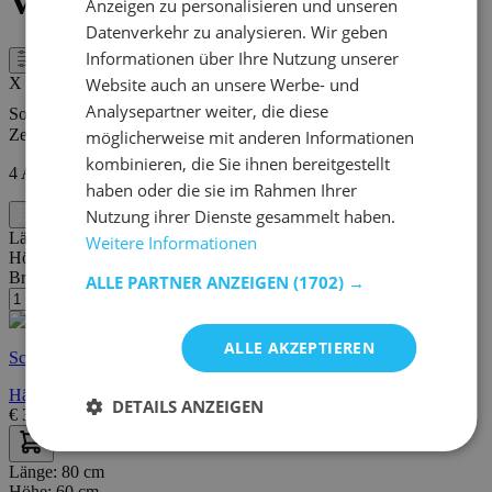
Vitrinenschränke - Braun
Anzeigen zu personalisieren und unseren
Datenverkehr zu analysieren. Wir geben
Informationen über Ihre Nutzung unserer
Filter
Website auch an unsere Werbe- und
X
Analysepartner weiter, die diese
Sortieren nach
Zeigen
möglicherweise mit anderen Informationen
kombinieren, die Sie ihnen bereitgestellt
4
Artikel
haben oder die sie im Rahmen Ihrer
Nutzung ihrer Dienste gesammelt haben.
Filter
Länge:
90 cm
Weitere Informationen
Höhe:
126 cm
Breite/Tiefe:
38 cm
ALLE PARTNER ANZEIGEN
(1702) →
ALLE AKZEPTIEREN
Schnelle Lieferung
Hängeschrank Bellini 90cm 2 Türen - Eiche/anthrazit
DETAILS ANZEIGEN
€
355,00
€
612,00
Länge:
80 cm
Höhe:
60 cm