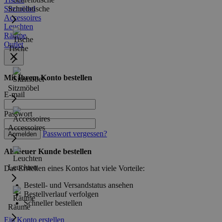
Sitzmöbel
Schreibtische
Accessoires
Leuchten
Räume
Outlet
Tische
Mit Ihrem Konto bestellen
Sitzmöbel
E-mail
Passwort
Accessoires
Passwort vergessen?
Anmelden
Als neuer Kunde bestellen
Leuchten
Das Erstellen eines Kontos hat viele Vorteile:
Bestell- und Versandstatus ansehen
Bestellverlauf verfolgen
Schneller bestellen
Räume
Ein Konto erstellen