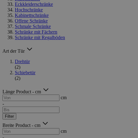
Eckkleiderschränke
Hochschränke
Kabinettschränke
Offene Schränke
Schmale Schränke
Schränke mit Fächern
Schränke mit Regalböden
Art der Tür
Drehtür
(2)
Schiebetür
(2)
Länge Product - cm
cm
-
Filter
Breite Product - cm
cm
-