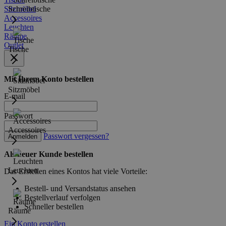
Sitzmöbel
Schreibtische
Accessoires
Leuchten
Räume
Outlet
Tische
Mit Ihrem Konto bestellen
Sitzmöbel
E-mail
Passwort
Accessoires
Passwort vergessen?
Anmelden
Als neuer Kunde bestellen
Leuchten
Das Erstellen eines Kontos hat viele Vorteile:
Bestell- und Versandstatus ansehen
Bestellverlauf verfolgen
Schneller bestellen
Räume
Ein Konto erstellen