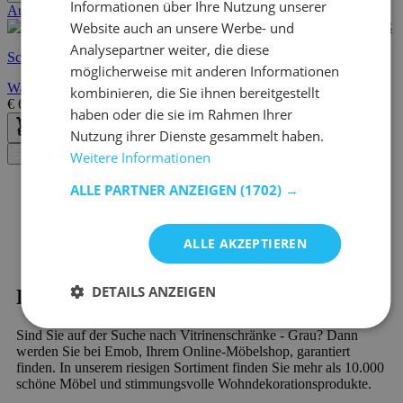
Informationen über Ihre Nutzung unserer
Ausstellungsraum
Website auch an unsere Werbe- und
Analysepartner weiter, die diese
Schnelle Lieferung
möglicherweise mit anderen Informationen
Wandvitrine Collecty | 80 x 9,5 x 60 cm | Farben: Grau und Weiß
kombinieren, die Sie ihnen bereitgestellt
€
69,95
€
126,00
haben oder die sie im Rahmen Ihrer
Nutzung ihrer Dienste gesammelt haben.
Weitere Informationen
Filter
ALLE PARTNER ANZEIGEN
(1702) →
ALLE AKZEPTIEREN
DETAILS ANZEIGEN
Kaufen?
Sind Sie auf der Suche nach Vitrinenschränke - Grau? Dann
werden Sie bei Emob, Ihrem Online-Möbelshop, garantiert
finden. In unserem riesigen Sortiment finden Sie mehr als 10.000
schöne Möbel und stimmungsvolle Wohndekorationsprodukte.