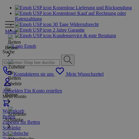
Kostenlose Lieferung und Rücksendung
Kostenloser Kauf auf Rechnung oder
Ratenzahlung
30 Tage Widerrufsrecht
2 Jahre Garantie
Menu
Kundenservice & gute Beratung
Betten
Suche
Kontaktieren sie uns
Mein Wunschzettel
Zubehör
für
Anmelden
Ein Konto erstellen
Betten
Mein Konto
Warenkorb
Betten
Schränke
Zubehör für Betten
Schränke
Schreibtische
Tische