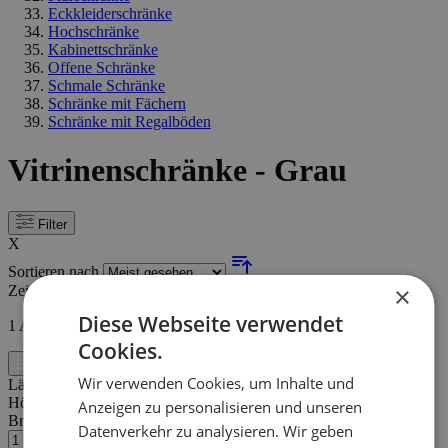
Eckkleiderschränke
Hochschränke
Kabinettschränke
Offene Schränke
Schmale Schränke
Schränke mit Fächern
Schränke mit Regalböden
Vitrinenschränke - Grau
Filter
X
Sortieren nach
×
Zeigen
Diese Webseite verwendet
1
Artikel
Cookies.
Filter
Wir verwenden Cookies, um Inhalte und
Länge:
80 cm
Höhe:
60 cm
Anzeigen zu personalisieren und unseren
Breite/Tiefe:
9 cm
Datenverkehr zu analysieren. Wir geben