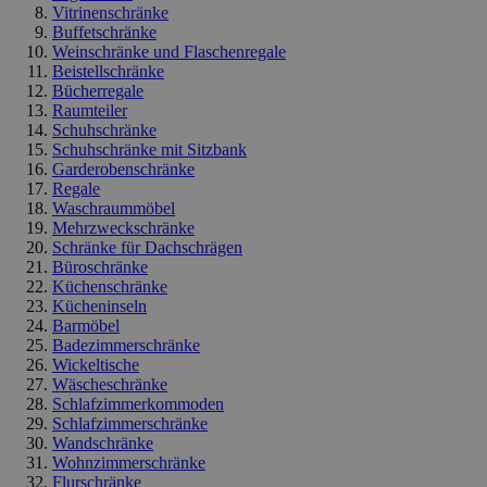
Vitrinenschränke
Buffetschränke
Weinschränke und Flaschenregale
Beistellschränke
Bücherregale
Raumteiler
Schuhschränke
Schuhschränke mit Sitzbank
Garderobenschränke
Regale
Waschraummöbel
Mehrzweckschränke
Schränke für Dachschrägen
Büroschränke
Küchenschränke
Kücheninseln
Barmöbel
Badezimmerschränke
Wickeltische
Wäscheschränke
Schlafzimmerkommoden
Schlafzimmerschränke
Wandschränke
Wohnzimmerschränke
Flurschränke