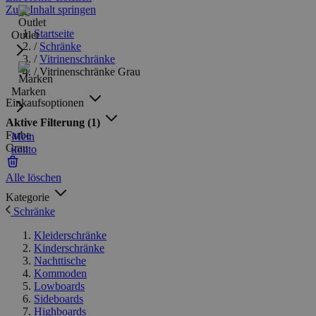
Zum Inhalt springen
Startseite
Outlet
/
Schränke
/
Vitrinenschränke
/
Vitrinenschränke Grau
Marken
Einkaufsoptionen
Aktive Filterung
(1)
Farbe
Mein
Grau
konto
Alle löschen
Kategorie
Schränke
Kleiderschränke
Kinderschränke
Nachttische
Kommoden
Lowboards
Sideboards
Highboards