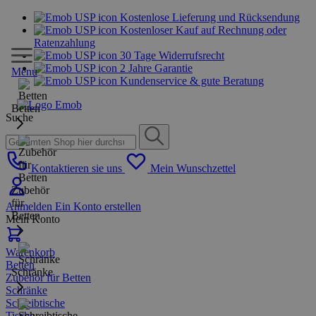
Kostenlose Lieferung und Rücksendung
Kostenloser Kauf auf Rechnung oder
Ratenzahlung
30 Tage Widerrufsrecht
2 Jahre Garantie
Menu
Kundenservice & gute Beratung
Betten
Suche
Kontaktieren sie uns
Mein Wunschzettel
Zubehör
für
Anmelden
Ein Konto erstellen
Betten
Mein Konto
Warenkorb
Betten
Schränke
Zubehör für Betten
Schränke
Schreibtische
Tische