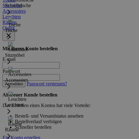
Sitzmöbel
Schreibtische
Accessoires
Leuchten
Räume
Outlet
Tische
Mit Ihrem Konto bestellen
Sitzmöbel
E-mail
Passwort
Accessoires
Passwort vergessen?
Anmelden
Als neuer Kunde bestellen
Leuchten
Das Erstellen eines Kontos hat viele Vorteile:
Bestell- und Versandstatus ansehen
Bestellverlauf verfolgen
Schneller bestellen
Räume
Ein Konto erstellen