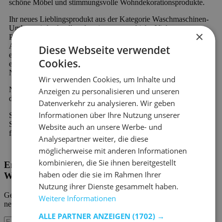
schöne Möbel und stimmungsvolle Wohndekorationsprodukte.
Ihr neues Lieblingsprodukt aus der Kategorie Waschmaschinen-
Umbau wird schnell und preiswert verschickt. Viele unserer
×
Produkte sind sofort verfügbar und werden schnell geliefert.
Außerdem profitieren Sie von 60 Tagen Rückgaberecht und
Diese Webseite verwendet
einer 2-Jahres-Garantie auf alle Möbel. Neu bei Emob und
Cookies.
einzigartig in der Branche ist die Möglichkeit der kostenlosen
Nachzahlung oder der geteilten Zahlung.
Wir verwenden Cookies, um Inhalte und
Neu bei Emob und einzigartig in der Branche ist die Möglichkeit
Anzeigen zu personalisieren und unseren
der kostenlosen Nachzahlung oder der geteilten Zahlung.
Datenverkehr zu analysieren. Wir geben
Informationen über Ihre Nutzung unserer
Sie haben eine Frage zu unseren Produkten oder unserem
Service? Zögern Sie nicht,
Kontakt aufzunehmen
. Unser
Website auch an unsere Werbe- und
fachkundiges Personal wird Ihnen gerne weiterhelfen.
Analysepartner weiter, die diese
möglicherweise mit anderen Informationen
kombinieren, die Sie ihnen bereitgestellt
Erhalten Sie unsere neuen Kollektionen und
haben oder die sie im Rahmen Ihrer
Werbeaktionen.
Nutzung ihrer Dienste gesammelt haben.
Geben Sie uns Ihre E-Mail und Sie werden monatlich über die
Weitere Informationen
neuesten Ereignisse informiert.
ALLE PARTNER ANZEIGEN
(1702) →