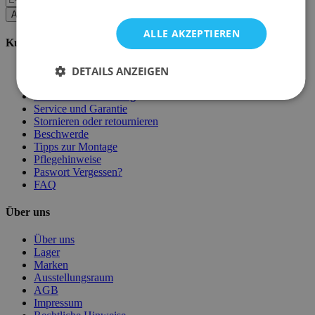
Abonnieren
ALLE AKZEPTIEREN
Kundenservice
DETAILS ANZEIGEN
Bestellen bei Emob
Zahlungsmöglichkeiten
Versand und Lieferung
Service und Garantie
Stornieren oder retournieren
Beschwerde
Tipps zur Montage
Pflegehinweise
Paswort Vergessen?
FAQ
Über uns
Über uns
Lager
Marken
Ausstellungsraum
AGB
Impressum