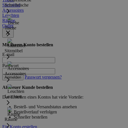
Sitzmöbel
Schreibtische
Accessoires
Leuchten
Räume
Outlet
Tische
Mit Ihrem Konto bestellen
Sitzmöbel
E-mail
Passwort
Accessoires
Passwort vergessen?
Anmelden
Als neuer Kunde bestellen
Leuchten
Das Erstellen eines Kontos hat viele Vorteile:
Bestell- und Versandstatus ansehen
Bestellverlauf verfolgen
Schneller bestellen
Räume
Ein Konto erstellen