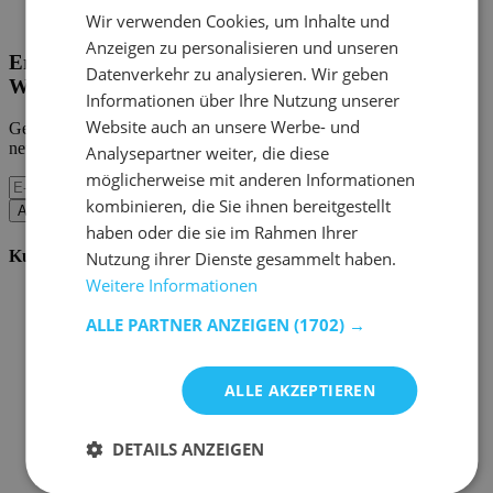
Home Emob
|
Mein Konto
Wir verwenden Cookies, um Inhalte und
Anzeigen zu personalisieren und unseren
Erhalten Sie unsere neuen Kollektionen und
Datenverkehr zu analysieren. Wir geben
Werbeaktionen.
Informationen über Ihre Nutzung unserer
Website auch an unsere Werbe- und
Geben Sie uns Ihre E-Mail und Sie werden monatlich über die
neuesten Ereignisse informiert.
Analysepartner weiter, die diese
möglicherweise mit anderen Informationen
kombinieren, die Sie ihnen bereitgestellt
Abonnieren
haben oder die sie im Rahmen Ihrer
Kundenservice
Nutzung ihrer Dienste gesammelt haben.
Weitere Informationen
Bestellen bei Emob
Zahlungsmöglichkeiten
ALLE PARTNER ANZEIGEN
(1702) →
Versand und Lieferung
Service und Garantie
Stornieren oder retournieren
ALLE AKZEPTIEREN
Beschwerde
Tipps zur Montage
Pflegehinweise
DETAILS ANZEIGEN
Paswort Vergessen?
FAQ