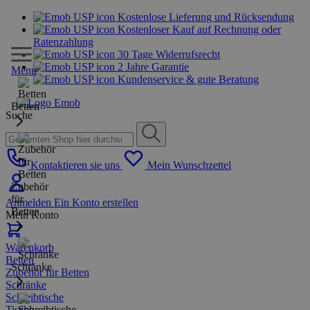
Kostenlose Lieferung und Rücksendung
Kostenloser Kauf auf Rechnung oder
Ratenzahlung
30 Tage Widerrufsrecht
2 Jahre Garantie
Menu
Kundenservice & gute Beratung
Betten
Suche
Kontaktieren sie uns
Mein Wunschzettel
Zubehör
für
Anmelden
Ein Konto erstellen
Betten
Mein Konto
Warenkorb
Betten
Schränke
Zubehör für Betten
Schränke
Schreibtische
Tische