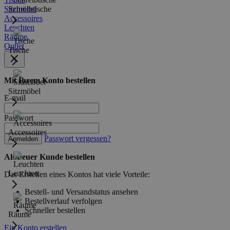
Sitzmöbel
Schreibtische
Accessoires
Leuchten
Räume
Outlet
Tische
Mit Ihrem Konto bestellen
Sitzmöbel
E-mail
Passwort
Accessoires
Passwort vergessen?
Anmelden
Als neuer Kunde bestellen
Leuchten
Das Erstellen eines Kontos hat viele Vorteile:
Bestell- und Versandstatus ansehen
Bestellverlauf verfolgen
Schneller bestellen
Räume
Ein Konto erstellen