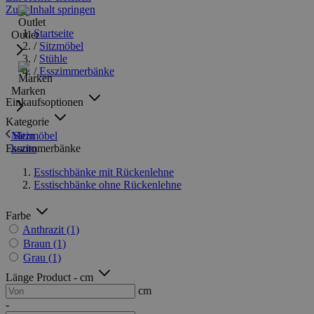
Zum Inhalt springen
Startseite
Outlet
/
Sitzmöbel
/
Stühle
/
Esszimmerbänke
Marken
Einkaufsoptionen
Kategorie
Sitzmöbel
Mein
Esszimmerbänke
konto
Esstischbänke mit Rückenlehne
Esstischbänke ohne Rückenlehne
Farbe
Anthrazit
(1)
Braun
(1)
Grau
(1)
Länge Product - cm
cm
-