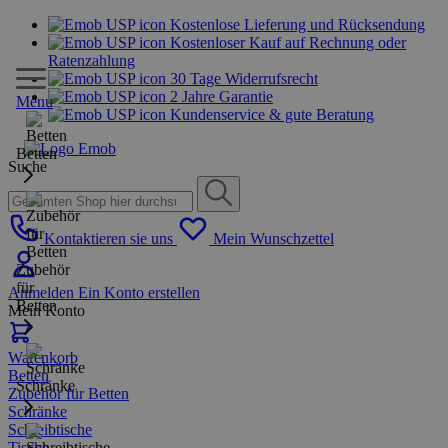
Kostenlose Lieferung und Rücksendung
Kostenloser Kauf auf Rechnung oder
Ratenzahlung
30 Tage Widerrufsrecht
2 Jahre Garantie
Menu
Kundenservice & gute Beratung
Betten
Suche
Kontaktieren sie uns
Mein Wunschzettel
Zubehör
für
Anmelden
Ein Konto erstellen
Betten
Mein Konto
Warenkorb
Betten
Schränke
Zubehör für Betten
Schränke
Schreibtische
Tische