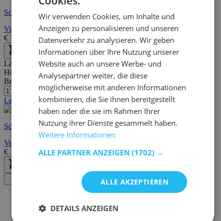
Cookies.
Schnelle Lieferung
Wir verwenden Cookies, um Inhalte und
Anzeigen zu personalisieren und unseren
Vina Bank | Atlantische Kiefer, Anthrazit
€
199,00
€
277,00
Datenverkehr zu analysieren. Wir geben
Informationen über Ihre Nutzung unserer
Website auch an unsere Werbe- und
Länge:
110 cm
Höhe:
51 cm
Analysepartner weiter, die diese
Breite/Tiefe:
40 cm
möglicherweise mit anderen Informationen
kombinieren, die Sie ihnen bereitgestellt
Letzte Stücke
haben oder die sie im Rahmen Ihrer
Nutzung ihrer Dienste gesammelt haben.
Schnelle Lieferung
Weitere Informationen
Vella Samtbank | 100 beschichtete Spanplatte | Nussbaum Soho
ALLE PARTNER ANZEIGEN
(1702) →
€
163,10
€
233,00
Filter
ALLE AKZEPTIEREN
DETAILS ANZEIGEN