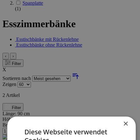
Spanplatte
(1)
Esszimmerbänke
Esstischbänke mit Rückenlehne
Esstischbänke ohne Rückenlehne
‹
›
Filter
X
Sortieren nach
Zeigen
2
Artikel
Filter
Länge:
90 cm
Höhe:
40 cm
×
Breite/Tiefe:
39 cm
Diese Webseite verwendet