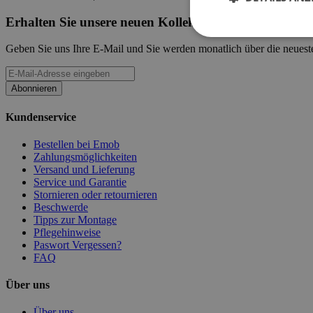
Erhalten Sie unsere neuen Kollektionen und Werbeak
Geben Sie uns Ihre E-Mail und Sie werden monatlich über die neueste
Abonnieren
Kundenservice
Bestellen bei Emob
Zahlungsmöglichkeiten
Versand und Lieferung
Service und Garantie
Stornieren oder retournieren
Beschwerde
Tipps zur Montage
Pflegehinweise
Paswort Vergessen?
FAQ
Über uns
Über uns