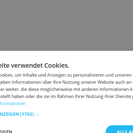
Die von Ihnen angeforderte
ite verwendet Cookies.
warum.
okies, um Inhalte und Anzeigen zu personalisieren und unseren
Wenn Sie die URL direkt ei
 geben Informationen über Ihre Nutzung unserer Website auch an
ist.
er weiter, die diese möglicherweise mit anderen Informationen k
 ist der Link veraltet.
estellt haben oder die sie im Rahmen Ihrer Nutzung ihrer Dienst
nformationen
t Emob wieder auf Kurs zu kommen.
ANZEIGEN
(1702) →
n Produkten zu suchen.
EIGEN
ALLE A