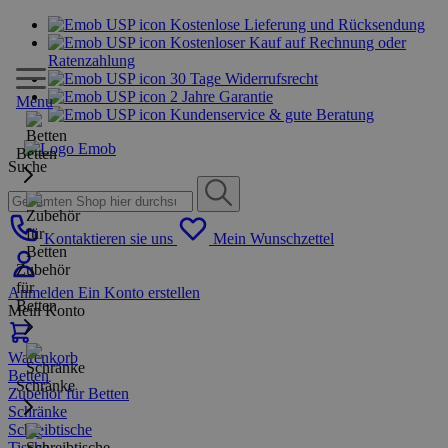
Kostenlose Lieferung und Rücksendung
Kostenloser Kauf auf Rechnung oder
Ratenzahlung
30 Tage Widerrufsrecht
2 Jahre Garantie
Menu
Kundenservice & gute Beratung
Betten
Suche
Kontaktieren sie uns
Mein Wunschzettel
Zubehör
für
Anmelden
Ein Konto erstellen
Betten
Mein Konto
Warenkorb
Betten
Schränke
Zubehör für Betten
Schränke
Schreibtische
Tische