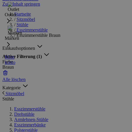
Zum Inhalt springen
Startseite
Outlet
/
Sitzmöbel
/
Stühle
/
Esszimmerstühle
/
Esszimmerstühle Braun
Marken
Einkaufsoptionen
Aktive Filterung
(1)
Mein
Farbe
konto
Braun
Alle löschen
Kategorie
Sitzmöbel
Stühle
Esszimmerstühle
Drehstühle
Armlehnen-Stühle
Esszimmerbänke
Polsterstühle