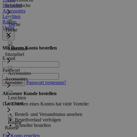
Sitzmöbel
Schreibtische
Accessoires
Leuchten
Räume
Outlet
Tische
Mit Ihrem Konto bestellen
Sitzmöbel
E-mail
Passwort
Accessoires
Passwort vergessen?
Anmelden
Als neuer Kunde bestellen
Leuchten
Das Erstellen eines Kontos hat viele Vorteile:
Bestell- und Versandstatus ansehen
Bestellverlauf verfolgen
Schneller bestellen
Räume
Ein Konto erstellen