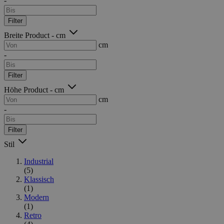
-
Filter
Breite Product - cm
cm
-
Filter
Höhe Product - cm
cm
-
Filter
Stil
Industrial
(5)
Klassisch
(1)
Modern
(1)
Retro