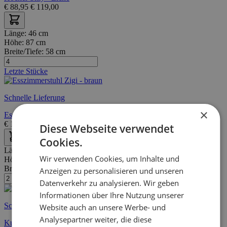
€
88,95
€
119,00
Länge:
46 cm
Höhe:
87 cm
Breite/Tiefe:
58 cm
Letzte Stücke
Schnelle Lieferung
×
Esszimmerstuhl Zigi - braun
€
129,00
€
154,00
Diese Webseite verwendet
Cookies.
Länge:
56 cm
Wir verwenden Cookies, um Inhalte und
Höhe:
82 cm
Breite/Tiefe:
47 cm
Anzeigen zu personalisieren und unseren
Datenverkehr zu analysieren. Wir geben
Informationen über Ihre Nutzung unserer
Schnelle Lieferung
Website auch an unsere Werbe- und
Analysepartner weiter, die diese
Kunstlederstuhl Tilda mit schrägen Beinen - cognac/Eiche