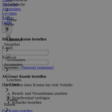
Sitzmöbel
Schreibtische
Accessoires
Leuchten
Räume
Outlet
Tische
Mit Ihrem Konto bestellen
Sitzmöbel
E-mail
Passwort
Accessoires
Passwort vergessen?
Anmelden
Als neuer Kunde bestellen
Leuchten
Das Erstellen eines Kontos hat viele Vorteile:
Bestell- und Versandstatus ansehen
Bestellverlauf verfolgen
Schneller bestellen
Räume
Ein Konto erstellen