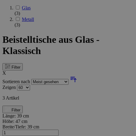
Glas
(3)
Metall
(3)
Beistelltische aus Glas -
Klassisch
Filter
X
Sortieren nach
Zeigen
3
Artikel
Filter
Länge:
39 cm
Höhe:
47 cm
Breite/Tiefe:
39 cm