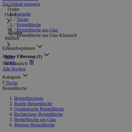
Zum Inhalt springen
Startseite
Outlet
/
Tische
/
Beistelltische
/
Beistelltische aus Glas
/
Beistelltische aus Glas Klassisch
Marken
Einkaufsoptionen
Aktive Filterung
(1)
Mein
konto
Stil
Klassisch
Alle löschen
Kategorie
Tische
Beistelltische
Beistelltischsets
Runde Beistelltische
Quadratische Beistelltische
Rechteckige Beistelltische
Beistelltische aus Glas
Marmor Beistelltische