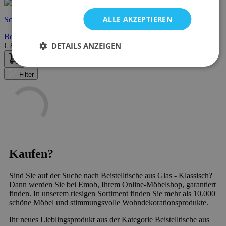
ALLE AKZEPTIEREN
Schnelle Lieferung
Beistelltisch | 39 x 39 x 55 cm | Goldausführung
DETAILS ANZEIGEN
€
86,95
€
139,00
Filter
Kaufen?
Sind Sie auf der Suche nach Beistelltische aus Glas - Klassisch?
Dann werden Sie bei Emob, Ihrem Online-Möbelshop, garantiert
finden. In unserem riesigen Sortiment finden Sie mehr als 10.000
schöne Möbel und stimmungsvolle Wohndekorationsprodukte.
Ihr neues Lieblingsprodukt aus der Kategorie Beistelltische aus