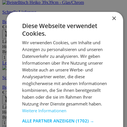
Schnelle Lieferung
×
Beistelltisch Heiko 39x39cm - Glas/Chrom
Diese Webseite verwendet
€
66,95
€
103,00
Cookies.
Länge:
Wir verwenden Cookies, um Inhalte und
Höhe:
Anzeigen zu personalisieren und unseren
Breite/Tiefe:
Datenverkehr zu analysieren. Wir geben
Informationen über Ihre Nutzung unserer
Letzte Stücke
Website auch an unsere Werbe- und
Analysepartner weiter, die diese
Schnelle Lieferung
möglicherweise mit anderen Informationen
Beistelltisch Heiko - Glas/Chrom
kombinieren, die Sie ihnen bereitgestellt
€
59,95
€
98,00
haben oder die sie im Rahmen Ihrer
Nutzung ihrer Dienste gesammelt haben.
Länge:
39 cm
Weitere Informationen
Höhe:
55 cm
Breite/Tiefe:
39 cm
ALLE PARTNER ANZEIGEN
(1702) →