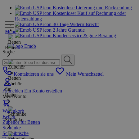
Kostenlose Lieferung und Rücksendung
Kostenloser Kauf auf Rechnung oder
Ratenzahlung
30 Tage Widerrufsrecht
2 Jahre Garantie
Menu
Kundenservice & gute Beratung
Betten
Suche
Kontaktieren sie uns
Mein Wunschzettel
Zubehör
für
Anmelden
Ein Konto erstellen
Betten
Mein Konto
Warenkorb
Betten
Schränke
Zubehör für Betten
Schränke
Schreibtische
Tische