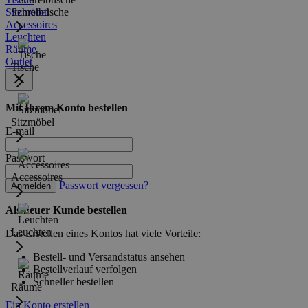
Sitzmöbel
Schreibtische
Accessoires
Leuchten
Räume
Outlet
Tische
Mit Ihrem Konto bestellen
Sitzmöbel
E-mail
Passwort
Accessoires
Passwort vergessen?
Anmelden
Als neuer Kunde bestellen
Leuchten
Das Erstellen eines Kontos hat viele Vorteile:
Bestell- und Versandstatus ansehen
Bestellverlauf verfolgen
Schneller bestellen
Räume
Ein Konto erstellen