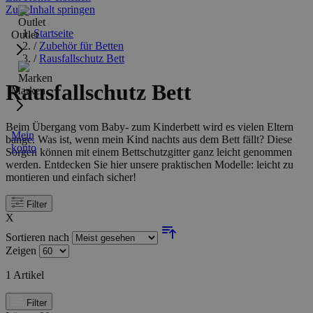
Zum Inhalt springen
Startseite
Outlet
/
Zubehör für Betten
/
Rausfallschutz Bett
Rausfallschutz Bett
Marken
Beim Übergang vom Baby- zum Kinderbett wird es vielen Eltern
Mein
bange. Was ist, wenn mein Kind nachts aus dem Bett fällt? Diese
konto
Sorgen können mit einem Bettschutzgitter ganz leicht genommen
werden. Entdecken Sie hier unsere praktischen Modelle: leicht zu
montieren und einfach sicher!
Filter
X
Sortieren nach
Zeigen
1
Artikel
Filter