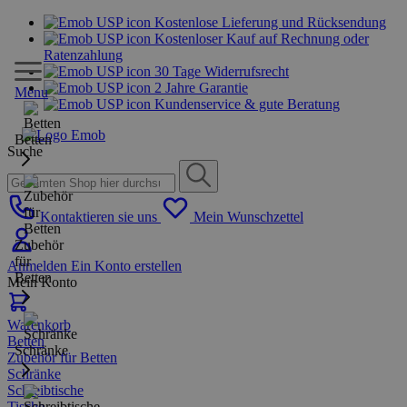
Kostenlose Lieferung und Rücksendung
Kostenloser Kauf auf Rechnung oder
Ratenzahlung
30 Tage Widerrufsrecht
2 Jahre Garantie
Menu
Kundenservice & gute Beratung
Betten
Suche
Kontaktieren sie uns
Mein Wunschzettel
Zubehör
für
Anmelden
Ein Konto erstellen
Betten
Mein Konto
Warenkorb
Betten
Schränke
Zubehör für Betten
Schränke
Schreibtische
Tische