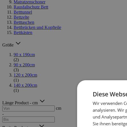
Matratzenschoner
Rausfallschutz Bett
Betttunnel
Bettzelte
Betttaschen
Bettbrücken und Kopfteile
Bettkästen
Größe
90 x 190cm
(2)
90 x 200cm
(3)
120 x 200cm
(1)
140 x 200cm
(1)
Diese Webse
Länge Product - cm
Wir verwenden Co
cm
analysieren. Wir
-
und Analysepartn
Sie ihnen bereitg