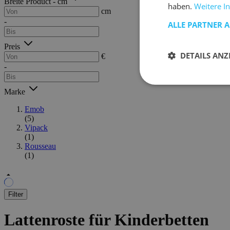
Breite Product - cm
haben.
Weitere I
cm
-
ALLE PARTNER 
Preis
DETAILS ANZ
€
-
Marke
Emob
(5)
Vipack
(1)
Rousseau
(1)
Filter
Lattenroste für Kinderbetten