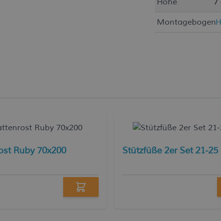
Höhe
7
Montagebogen
H
ost Ruby 70x200
Stützfüße 2er Set 21-25