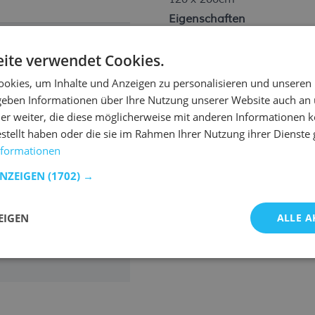
Eigenschaften
0
unverstellbarer Federholz
ite verwendet Cookies.
26 aufliegende Federholzle
tellergarantie
Leisten lagern in Einzelka
okies, um Inhalte und Anzeigen zu personalisieren und unseren
Härtegrad
einstellung der 
 geben Informationen über Ihre Nutzung unserer Website auch an
er weiter, die diese möglicherweise mit anderen Informationen k
belastbar bis max. 120kg (
estellt haben oder die sie im Rahmen Ihrer Nutzung ihrer Dienst
Rahmen
nformationen
Dekor: natur
ANZEIGEN
(1702) →
Höhe des Rahmens: 5 cm
Bauhöhe: 7 cm
EIGEN
ALLE A