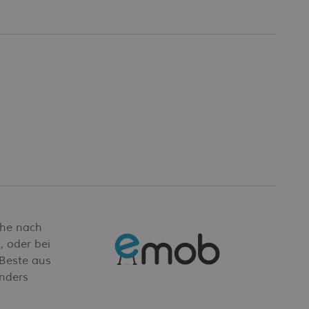
che nach
, oder bei
 Beste aus
anders