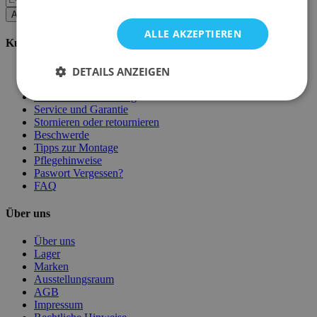
Abonnieren
ALLE AKZEPTIEREN
Kundenservice
DETAILS ANZEIGEN
Bestellen bei Emob
Zahlungsmöglichkeiten
Versand und Lieferung
Service und Garantie
Stornieren oder retournieren
Beschwerde
Tipps zur Montage
Pflegehinweise
Paswort Vergessen?
FAQ
Über uns
Über uns
Lager
Marken
Ausstellungsraum
AGB
Impressum