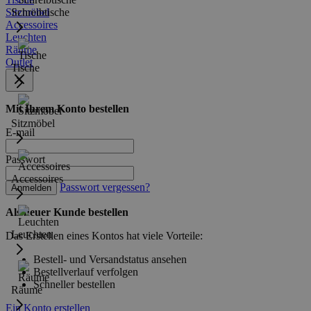
Sitzmöbel
Schreibtische
Accessoires
Leuchten
Räume
Outlet
Tische
Mit Ihrem Konto bestellen
Sitzmöbel
E-mail
Passwort
Accessoires
Passwort vergessen?
Anmelden
Als neuer Kunde bestellen
Leuchten
Das Erstellen eines Kontos hat viele Vorteile:
Bestell- und Versandstatus ansehen
Bestellverlauf verfolgen
Schneller bestellen
Räume
Ein Konto erstellen