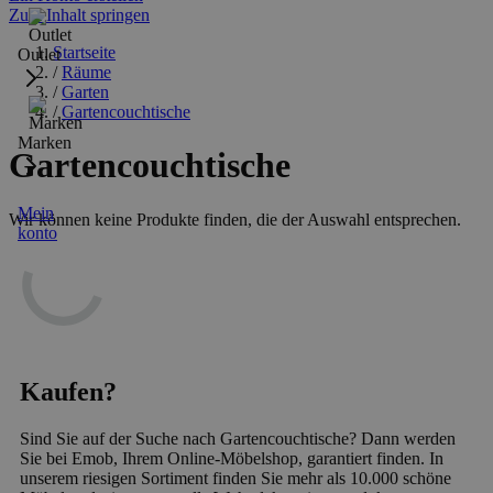
Zum Inhalt springen
Startseite
Outlet
/
Räume
/
Garten
/
Gartencouchtische
Marken
Gartencouchtische
Mein
Wir können keine Produkte finden, die der Auswahl entsprechen.
konto
Kaufen?
Sind Sie auf der Suche nach Gartencouchtische? Dann werden
Sie bei Emob, Ihrem Online-Möbelshop, garantiert finden. In
unserem riesigen Sortiment finden Sie mehr als 10.000 schöne