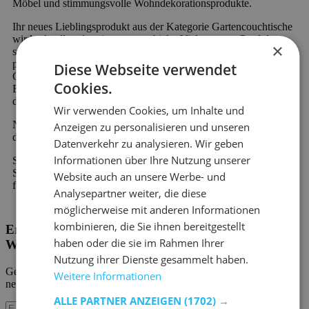
Möbel und stimmungsvolle Wohndekorationsprodukte.
Ihr neues Lieblingsprodukt aus der Kategorie Gartencouchtische
wird schnell und preiswert verschickt. Viele unserer Produkte
×
sind sofort verfügbar und werden schnell geliefert. Außerdem
profitieren Sie von 60 Tagen Rückgaberecht und einer 2-Jahres-
Diese Webseite verwendet
Garantie auf alle Möbel. Neu bei Emob und einzigartig in der
Cookies.
Branche ist die Möglichkeit der kostenlosen Nachzahlung oder
der geteilten Zahlung.
Wir verwenden Cookies, um Inhalte und
Neu bei Emob und einzigartig in der Branche ist die Möglichkeit
Anzeigen zu personalisieren und unseren
der kostenlosen Nachzahlung oder der geteilten Zahlung.
Datenverkehr zu analysieren. Wir geben
Informationen über Ihre Nutzung unserer
Sie haben eine Frage zu unseren Produkten oder unserem
Service? Zögern Sie nicht,
Kontakt aufzunehmen
. Unser
Website auch an unsere Werbe- und
fachkundiges Personal wird Ihnen gerne weiterhelfen.
Analysepartner weiter, die diese
möglicherweise mit anderen Informationen
kombinieren, die Sie ihnen bereitgestellt
Erhalten Sie unsere neuen Kollektionen und
haben oder die sie im Rahmen Ihrer
Werbeaktionen.
Nutzung ihrer Dienste gesammelt haben.
Geben Sie uns Ihre E-Mail und Sie werden monatlich über die
Weitere Informationen
neuesten Ereignisse informiert.
ALLE PARTNER ANZEIGEN
(1702) →