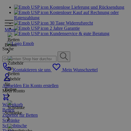
Kostenlose Lieferung und Rücksendung
Kostenloser Kauf auf Rechnung oder
Ratenzahlung
30 Tage Widerrufsrecht
2 Jahre Garantie
Menu
Kundenservice & gute Beratung
Betten
Suche
Kontaktieren sie uns
Mein Wunschzettel
Zubehör
für
Anmelden
Ein Konto erstellen
Betten
Mein Konto
Warenkorb
Betten
Schränke
Zubehör für Betten
Schränke
Schreibtische
Tische