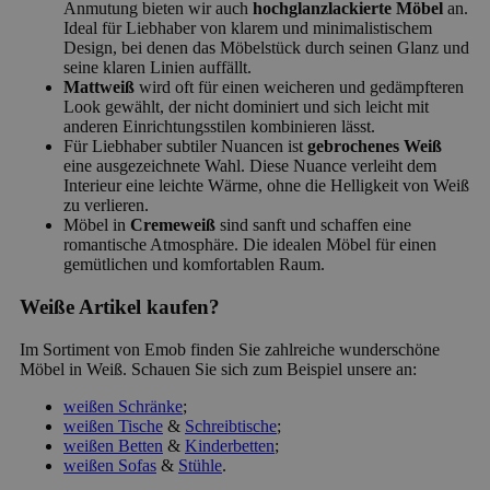
Anmutung bieten wir auch
hochglanzlackierte Möbel
an.
Ideal für Liebhaber von klarem und minimalistischem
Design, bei denen das Möbelstück durch seinen Glanz und
seine klaren Linien auffällt.
Mattweiß
wird oft für einen weicheren und gedämpfteren
Look gewählt, der nicht dominiert und sich leicht mit
anderen Einrichtungsstilen kombinieren lässt.
Für Liebhaber subtiler Nuancen ist
gebrochenes Weiß
eine ausgezeichnete Wahl. Diese Nuance verleiht dem
Interieur eine leichte Wärme, ohne die Helligkeit von Weiß
zu verlieren.
Möbel in
Cremeweiß
sind sanft und schaffen eine
romantische Atmosphäre. Die idealen Möbel für einen
gemütlichen und komfortablen Raum.
Weiße Artikel kaufen?
Im Sortiment von Emob finden Sie zahlreiche wunderschöne
Möbel in Weiß. Schauen Sie sich zum Beispiel unsere an:
weißen Schränke
;
weißen Tische
&
Schreibtische
;
weißen Betten
&
Kinderbetten
;
weißen Sofas
&
Stühle
.