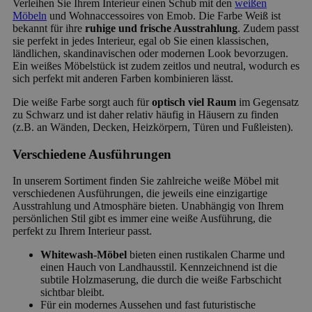
Verleihen Sie Ihrem Interieur einen Schub mit den
weißen
Möbeln
und Wohnaccessoires von Emob. Die Farbe Weiß ist
bekannt für ihre
ruhige und frische Ausstrahlung
. Zudem passt
sie perfekt in jedes Interieur, egal ob Sie einen klassischen,
ländlichen, skandinavischen oder modernen Look bevorzugen.
Ein weißes Möbelstück ist zudem zeitlos und neutral, wodurch es
sich perfekt mit anderen Farben kombinieren lässt.
Die weiße Farbe sorgt auch für
optisch viel Raum
im Gegensatz
zu Schwarz und ist daher relativ häufig in Häusern zu finden
(z.B. an Wänden, Decken, Heizkörpern, Türen und Fußleisten).
Verschiedene Ausführungen
In unserem Sortiment finden Sie zahlreiche weiße Möbel mit
verschiedenen Ausführungen, die jeweils eine einzigartige
Ausstrahlung und Atmosphäre bieten. Unabhängig von Ihrem
persönlichen Stil gibt es immer eine weiße Ausführung, die
perfekt zu Ihrem Interieur passt.
Whitewash-Möbel
bieten einen rustikalen Charme und
einen Hauch von Landhausstil. Kennzeichnend ist die
subtile Holzmaserung, die durch die weiße Farbschicht
sichtbar bleibt.
Für ein modernes Aussehen und fast futuristische