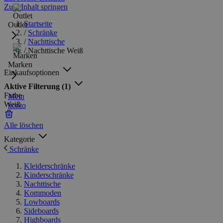
Zum Inhalt springen
Startseite
Outlet
/
Schränke
/
Nachttische
/
Nachttische Weiß
Marken
Einkaufsoptionen
Aktive Filterung
(1)
Farbe
Mein
Weiß
konto
Alle löschen
Kategorie
Schränke
Kleiderschränke
Kinderschränke
Nachttische
Kommoden
Lowboards
Sideboards
Highboards