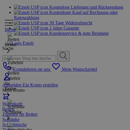
Kostenlose Lieferung und Rücksendung
Kostenloser Kauf auf Rechnung oder
Ratenzahlung
30 Tage Widerrufsrecht
2 Jahre Garantie
Menu
Kundenservice & gute Beratung
Betten
Suche
Kontaktieren sie uns
Mein Wunschzettel
Zubehör
für
Anmelden
Ein Konto erstellen
Betten
Mein Konto
Warenkorb
Betten
Schränke
Zubehör für Betten
Schränke
Schreibtische
Tische