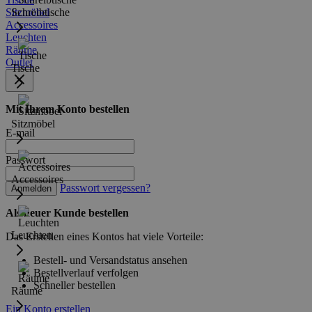
Sitzmöbel
Schreibtische
Accessoires
Leuchten
Räume
Outlet
Tische
Mit Ihrem Konto bestellen
Sitzmöbel
E-mail
Passwort
Accessoires
Passwort vergessen?
Anmelden
Als neuer Kunde bestellen
Leuchten
Das Erstellen eines Kontos hat viele Vorteile:
Bestell- und Versandstatus ansehen
Bestellverlauf verfolgen
Schneller bestellen
Räume
Ein Konto erstellen