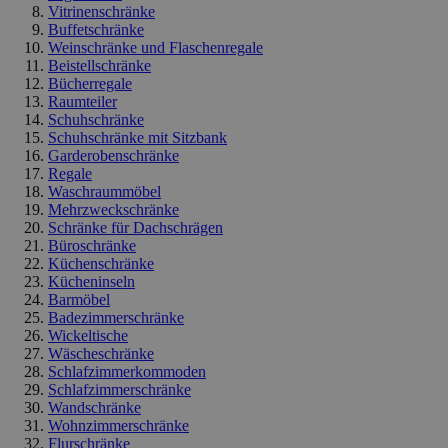
Vitrinenschränke
Buffetschränke
Weinschränke und Flaschenregale
Beistellschränke
Bücherregale
Raumteiler
Schuhschränke
Schuhschränke mit Sitzbank
Garderobenschränke
Regale
Waschraummöbel
Mehrzweckschränke
Schränke für Dachschrägen
Büroschränke
Küchenschränke
Kücheninseln
Barmöbel
Badezimmerschränke
Wickeltische
Wäscheschränke
Schlafzimmerkommoden
Schlafzimmerschränke
Wandschränke
Wohnzimmerschränke
Flurschränke