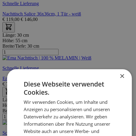
Schnelle Lieferung
Nachttisch Salice 36x36cm, 1 Tür - weiß
€
119,00
€
146,00
Länge:
30 cm
Höhe:
55 cm
Breite/Tiefe:
30 cm
Schnelle Lieferung
×
Ema Nachttisch | 100 % MELAMIN | Weiß
Diese Webseite verwendet
€
75,95
€
126,00
Cookies.
Länge:
43 cm
Wir verwenden Cookies, um Inhalte und
Höhe:
39 cm
Anzeigen zu personalisieren und unseren
Breite/Tiefe:
36 cm
Datenverkehr zu analysieren. Wir geben
Informationen über Ihre Nutzung unserer
Website auch an unsere Werbe- und
Schnelle Lieferung