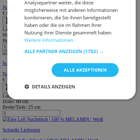
Analysepartner weiter, die diese
Nachttisch Liva-Kronberg Eiche/Mattweiß
möglicherweise mit anderen Informationen
€
68,95
€
121,00
kombinieren, die Sie ihnen bereitgestellt
haben oder die sie im Rahmen Ihrer
Länge:
39 cm
Nutzung ihrer Dienste gesammelt haben.
Höhe:
32 cm
Weitere Informationen
Breite/Tiefe:
34 cm
ALLE PARTNER ANZEIGEN
(1702) →
Schnelle Lieferung
ALLE AKZEPTIEREN
Nachttisch Waylon 1 Schublade-Mattweiß/Kronberger Eiche
€
51,38
€
104,00
DETAILS ANZEIGEN
Länge:
27 cm
Höhe:
60 cm
Breite/Tiefe:
25 cm
Schnelle Lieferung