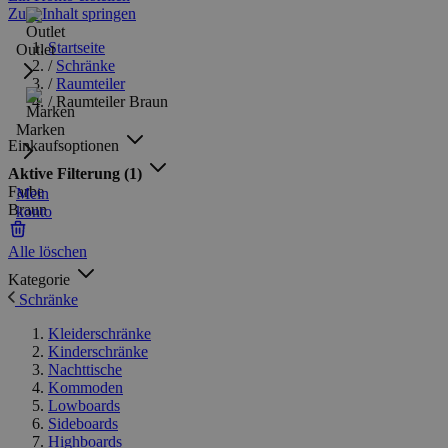
Zum Inhalt springen
Startseite
Outlet
/
Schränke
/
Raumteiler
/
Raumteiler Braun
Marken
Einkaufsoptionen
Aktive Filterung
(1)
Farbe
Mein
Braun
konto
Alle löschen
Kategorie
Schränke
Kleiderschränke
Kinderschränke
Nachttische
Kommoden
Lowboards
Sideboards
Highboards