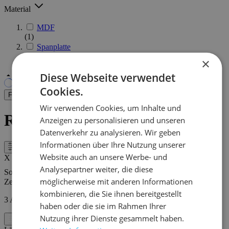
Material
MDF
(1)
Spanplatte
(3)
×
Diese Webseite verwendet
Cookies.
Filter
Wir verwenden Cookies, um Inhalte und
Raumteiler - Braun
Anzeigen zu personalisieren und unseren
Datenverkehr zu analysieren. Wir geben
Informationen über Ihre Nutzung unserer
Filter
Website auch an unsere Werbe- und
X
Analysepartner weiter, die diese
Sortieren nach
möglicherweise mit anderen Informationen
Zeigen
kombinieren, die Sie ihnen bereitgestellt
3
Artikel
haben oder die sie im Rahmen Ihrer
Nutzung ihrer Dienste gesammelt haben.
Filter