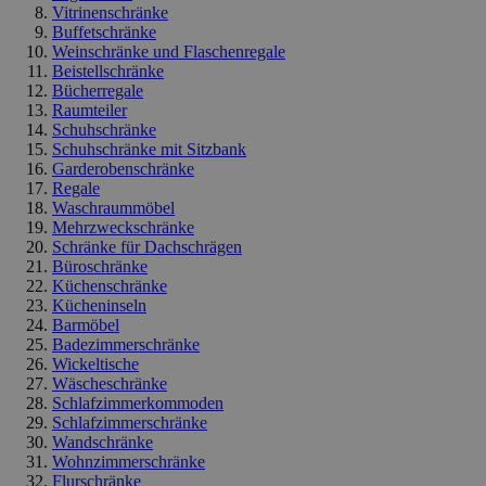
Vitrinenschränke
Buffetschränke
Weinschränke und Flaschenregale
Beistellschränke
Bücherregale
Raumteiler
Schuhschränke
Schuhschränke mit Sitzbank
Garderobenschränke
Regale
Waschraummöbel
Mehrzweckschränke
Schränke für Dachschrägen
Büroschränke
Küchenschränke
Kücheninseln
Barmöbel
Badezimmerschränke
Wickeltische
Wäscheschränke
Schlafzimmerkommoden
Schlafzimmerschränke
Wandschränke
Wohnzimmerschränke
Flurschränke