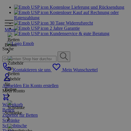
Kostenlose Lieferung und Rücksendung
Kostenloser Kauf auf Rechnung oder
Ratenzahlung
30 Tage Widerrufsrecht
2 Jahre Garantie
Menu
Kundenservice & gute Beratung
Betten
Suche
Kontaktieren sie uns
Mein Wunschzettel
Zubehör
für
Anmelden
Ein Konto erstellen
Betten
Mein Konto
Warenkorb
Betten
Schränke
Zubehör für Betten
Schränke
Schreibtische
Tische