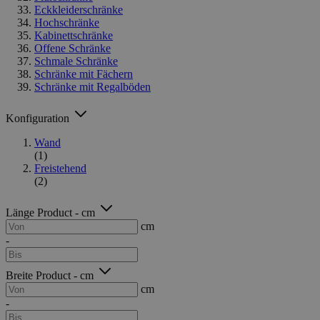
Eckkleiderschränke
Hochschränke
Kabinettschränke
Offene Schränke
Schmale Schränke
Schränke mit Fächern
Schränke mit Regalböden
Konfiguration
Wand
(1)
Freistehend
(2)
Länge Product - cm
cm
-
Breite Product - cm
cm
-