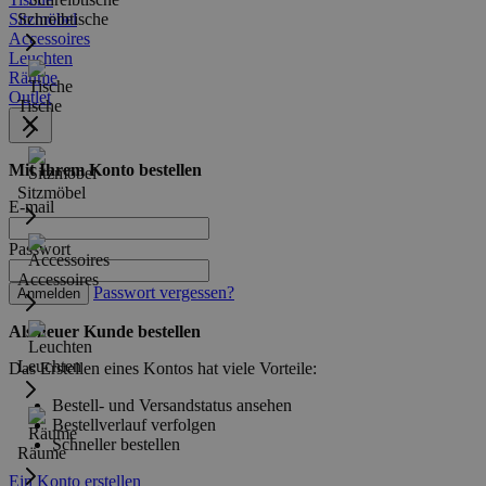
Sitzmöbel
Schreibtische
Accessoires
Leuchten
Räume
Outlet
Tische
Mit Ihrem Konto bestellen
Sitzmöbel
E-mail
Passwort
Accessoires
Passwort vergessen?
Anmelden
Als neuer Kunde bestellen
Leuchten
Das Erstellen eines Kontos hat viele Vorteile:
Bestell- und Versandstatus ansehen
Bestellverlauf verfolgen
Schneller bestellen
Räume
Ein Konto erstellen