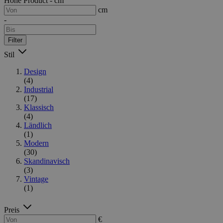
Höhe Product - cm
cm
-
Filter
Stil
Design
(4)
Industrial
(17)
Klassisch
(4)
Ländlich
(1)
Modern
(30)
Skandinavisch
(3)
Vintage
(1)
Preis
€