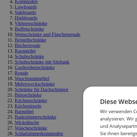
Kommoden
Lowboards
Sideboards
Highboards
Vitrinenschränke
Buffetschränke
Weinschränke und Flaschenregale
Beistellschränke
Bücherregale
Raumteiler
Schuhschränke
Schuhschränke mit Sitzbank
Garderobenschränke
Regale
Waschraummöbel
Mehrzweckschränke
Schränke für Dachschrägen
Büroschränke
Diese Webse
Küchenschränke
Kücheninseln
Wir verwenden Co
Barmöbel
Badezimmerschränke
analysieren. Wir
Wickeltische
und Analysepartn
Wäscheschränke
Sie ihnen bereitg
Schlafzimmerkommoden