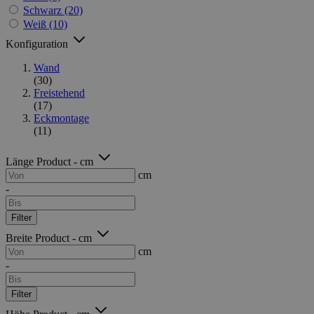
Schwarz
(20)
Weiß
(10)
Konfiguration
Wand
(30)
Freistehend
(17)
Eckmontage
(11)
Länge Product - cm
cm
-
Filter
Breite Product - cm
cm
-
Filter