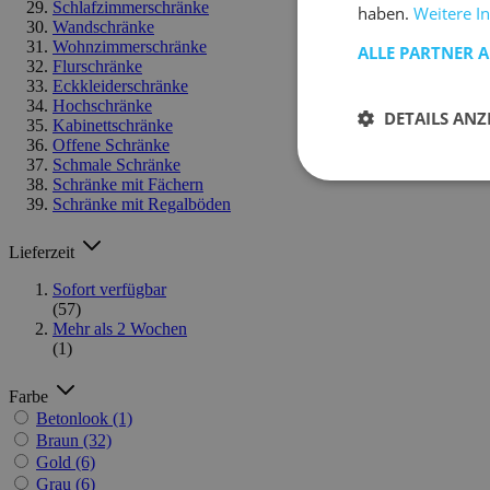
Schlafzimmerschränke
haben.
Weitere I
Wandschränke
Wohnzimmerschränke
ALLE PARTNER 
Flurschränke
Eckkleiderschränke
Hochschränke
DETAILS ANZ
Kabinettschränke
Offene Schränke
Schmale Schränke
Schränke mit Fächern
Schränke mit Regalböden
Lieferzeit
Sofort verfügbar
(57)
Mehr als 2 Wochen
(1)
Farbe
Betonlook
(1)
Braun
(32)
Gold
(6)
Grau
(6)