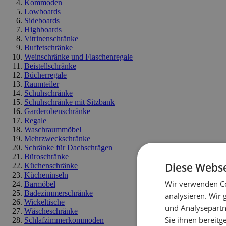
Kommoden
Lowboards
Sideboards
Highboards
Vitrinenschränke
Buffetschränke
Weinschränke und Flaschenregale
Beistellschränke
Bücherregale
Raumteiler
Schuhschränke
Schuhschränke mit Sitzbank
Garderobenschränke
Regale
Waschraummöbel
Mehrzweckschränke
Schränke für Dachschrägen
Büroschränke
Diese Webse
Küchenschränke
Kücheninseln
Wir verwenden Co
Barmöbel
Badezimmerschränke
analysieren. Wir
Wickeltische
und Analysepartn
Wäscheschränke
Sie ihnen bereitg
Schlafzimmerkommoden