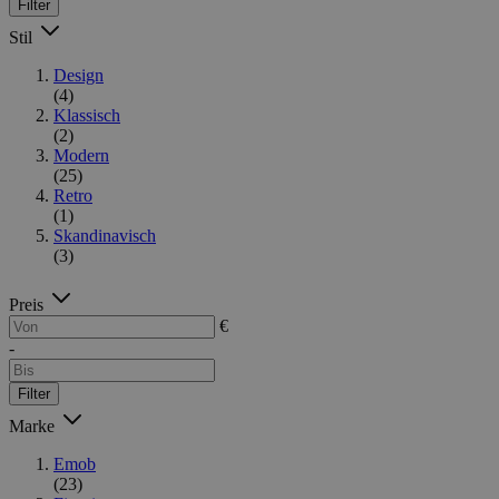
Filter
Stil
Design
(4)
Klassisch
(2)
Modern
(25)
Retro
(1)
Skandinavisch
(3)
Preis
€
-
Filter
Marke
Emob
(23)