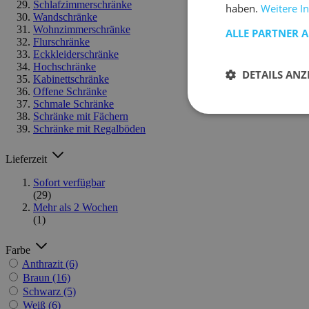
Schlafzimmerschränke
haben.
Weitere I
Wandschränke
Wohnzimmerschränke
ALLE PARTNER 
Flurschränke
Eckkleiderschränke
Hochschränke
DETAILS ANZ
Kabinettschränke
Offene Schränke
Schmale Schränke
Schränke mit Fächern
Schränke mit Regalböden
Lieferzeit
Sofort verfügbar
(29)
Mehr als 2 Wochen
(1)
Farbe
Anthrazit
(6)
Braun
(16)
Schwarz
(5)
Weiß
(6)