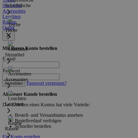
Sitzmöbel
Schreibtische
Accessoires
Leuchten
Räume
Outlet
Tische
Mit Ihrem Konto bestellen
Sitzmöbel
E-mail
Passwort
Accessoires
Passwort vergessen?
Anmelden
Als neuer Kunde bestellen
Leuchten
Das Erstellen eines Kontos hat viele Vorteile:
Bestell- und Versandstatus ansehen
Bestellverlauf verfolgen
Schneller bestellen
Räume
Ein Konto erstellen