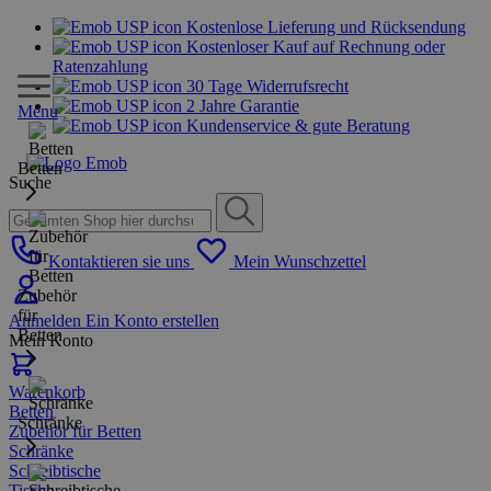
Kostenlose Lieferung und Rücksendung
Kostenloser Kauf auf Rechnung oder
Ratenzahlung
30 Tage Widerrufsrecht
2 Jahre Garantie
Menu
Kundenservice & gute Beratung
Betten
Suche
Kontaktieren sie uns
Mein Wunschzettel
Zubehör
für
Anmelden
Ein Konto erstellen
Betten
Mein Konto
Warenkorb
Betten
Schränke
Zubehör für Betten
Schränke
Schreibtische
Tische