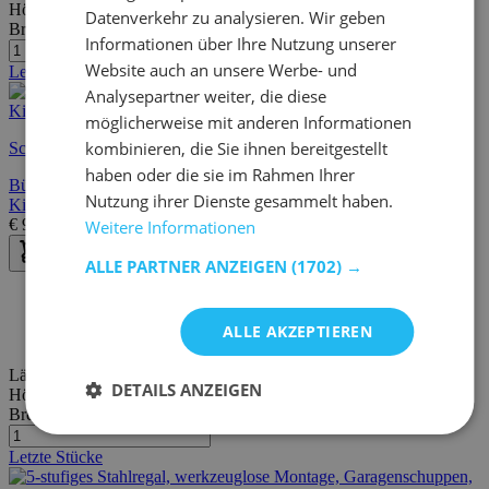
Höhe:
165 cm
Datenverkehr zu analysieren. Wir geben
Breite/Tiefe:
31 cm
Informationen über Ihre Nutzung unserer
Website auch an unsere Werbe- und
Letzte Stücke
Analysepartner weiter, die diese
möglicherweise mit anderen Informationen
kombinieren, die Sie ihnen bereitgestellt
Schnelle Lieferung
haben oder die sie im Rahmen Ihrer
Bücherregal | Melaminbeschichtete Spanplatte | 18mm Stärke |
Nutzung ihrer Dienste gesammelt haben.
Kiefer
€
96,95
€
142,00
Weitere Informationen
ALLE PARTNER ANZEIGEN
(1702) →
30 Tage Widerrufsrecht
Kostenlose Lieferung und Rücksendung
ALLE AKZEPTIEREN
Kostenloser Kauf auf Rechnung oder Ratenzahlung
Länge:
75 cm
DETAILS ANZEIGEN
Höhe:
150 cm
Breite/Tiefe:
30 cm
Letzte Stücke