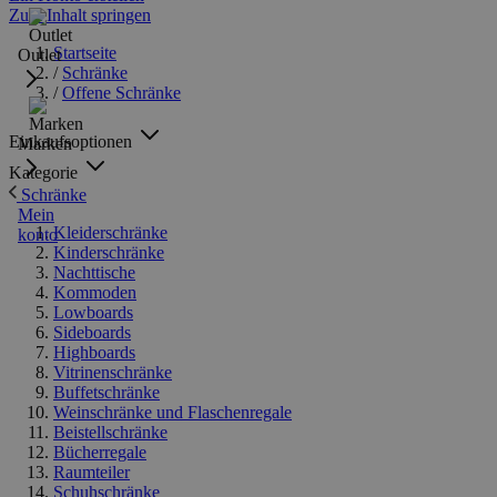
Zum Inhalt springen
Startseite
Outlet
/
Schränke
/
Offene Schränke
Einkaufsoptionen
Marken
Kategorie
Schränke
Mein
Kleiderschränke
konto
Kinderschränke
Nachttische
Kommoden
Lowboards
Sideboards
Highboards
Vitrinenschränke
Buffetschränke
Weinschränke und Flaschenregale
Beistellschränke
Bücherregale
Raumteiler
Schuhschränke