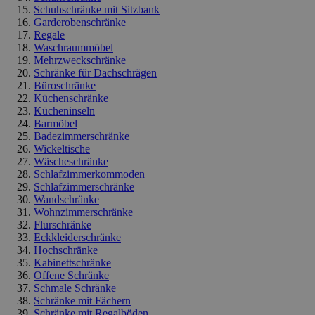
Schuhschränke mit Sitzbank
Garderobenschränke
Regale
Waschraummöbel
Mehrzweckschränke
Schränke für Dachschrägen
Büroschränke
Küchenschränke
Kücheninseln
Barmöbel
Badezimmerschränke
Wickeltische
Wäscheschränke
Schlafzimmerkommoden
Schlafzimmerschränke
Wandschränke
Wohnzimmerschränke
Flurschränke
Eckkleiderschränke
Hochschränke
Kabinettschränke
Offene Schränke
Schmale Schränke
Schränke mit Fächern
Schränke mit Regalböden