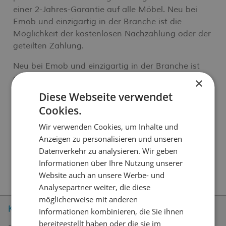
einer 2-Jahres-Garantie auf alle Möbel. Neu bei
Emob und einzigartig in der Branche ist die
Möglichkeit der kostenlosen Nachzahlung oder der
geteilten Zahlung.
Neu bei Emob und einzigartig in der Branche ist
die Möglichkeit der kostenlosen Nachzahlung oder
×
der geteilten Zahlung.
Diese Webseite verwendet
Cookies.
Sie haben eine Frage zu unseren Produkten oder
unserem Service? Zögern Sie nicht,
Kontakt
Wir verwenden Cookies, um Inhalte und
aufzunehmen
. Unser fachkundiges Personal wird
Anzeigen zu personalisieren und unseren
Ihnen gerne weiterhelfen.
Datenverkehr zu analysieren. Wir geben
Informationen über Ihre Nutzung unserer
Website auch an unsere Werbe- und
Analysepartner weiter, die diese
möglicherweise mit anderen
Kundenservice
Informationen kombinieren, die Sie ihnen
bereitgestellt haben oder die sie im