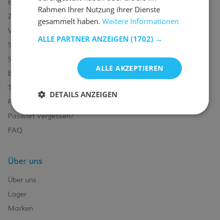
Bestellen bei Emob
Rahmen Ihrer Nutzung ihrer Dienste
Zahlungsmöglichkeiten
gesammelt haben.
Weitere Informationen
Versand und Lieferung
ALLE PARTNER ANZEIGEN
(1702) →
Service und Garantie
Stornieren oder retournieren
ALLE AKZEPTIEREN
Beschwerde
Tipps zur Montage
DETAILS ANZEIGEN
Pflegehinweise
Paswort Vergessen?
FAQ
Über uns
Über uns
Lager
Marken