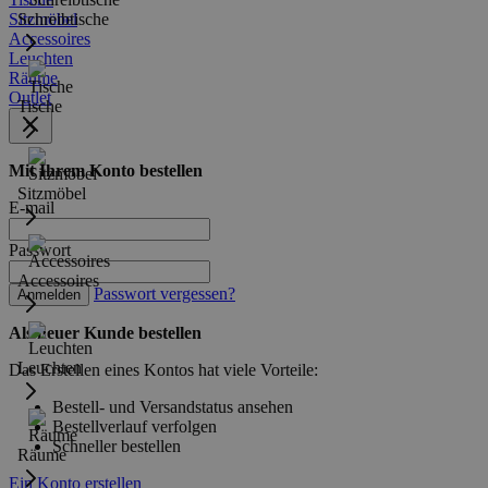
Sitzmöbel
Schreibtische
Accessoires
Leuchten
Räume
Outlet
Tische
Mit Ihrem Konto bestellen
Sitzmöbel
E-mail
Passwort
Accessoires
Passwort vergessen?
Anmelden
Als neuer Kunde bestellen
Leuchten
Das Erstellen eines Kontos hat viele Vorteile:
Bestell- und Versandstatus ansehen
Bestellverlauf verfolgen
Schneller bestellen
Räume
Ein Konto erstellen