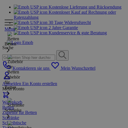
Kostenlose Lieferung und Rücksendung
Kostenloser Kauf auf Rechnung oder
Ratenzahlung
30 Tage Widerrufsrecht
2 Jahre Garantie
Menu
Kundenservice & gute Beratung
Betten
Suche
Kontaktieren sie uns
Mein Wunschzettel
Zubehör
für
Anmelden
Ein Konto erstellen
Betten
Mein Konto
Warenkorb
Betten
Schränke
Zubehör für Betten
Schränke
Schreibtische
Tische