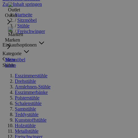
Zum Inhalt springen
Startseite
Outlet
/
Sitzmöbel
/
Stühle
/
Freischwinger
Marken
Einkaufsoptionen
Kategorie
Sitzmöbel
Mein
Stühle
konto
Esszimmerstühle
Drehstühle
Armlehnen-Stühle
Esszimmerbänke
Polsterstühle
Schalenstühle
Samtstühle
Teddystühle
Kunststoffstühle
Holzstühle
Metallstühle
Freischwinger