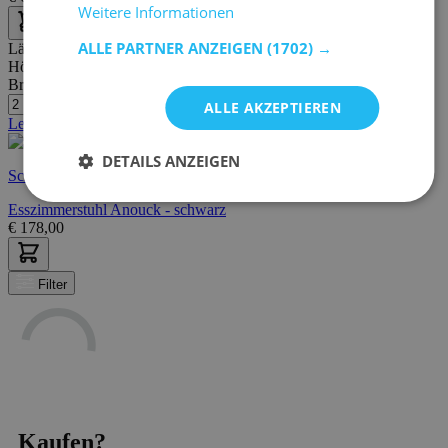
Weitere Informationen
ALLE PARTNER ANZEIGEN
(1702) →
Länge:
51 cm
Höhe:
81 cm
Breite/Tiefe:
51 cm
ALLE AKZEPTIEREN
Letzte Stücke
DETAILS ANZEIGEN
Schnelle Lieferung
Esszimmerstuhl Anouck - schwarz
€
178,00
Filter
Kaufen?