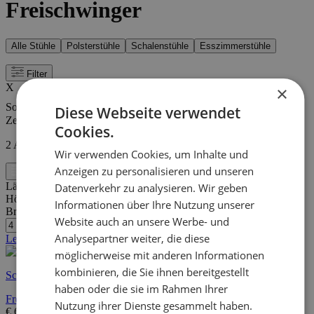
Freischwinger
Alle Stühle
Polsterstühle
Schalenstühle
Esszimmerstühle
Filter
X
×
Sortieren nach
Diese Webseite verwendet
Zeigen
Cookies.
2
Artikel
Wir verwenden Cookies, um Inhalte und
Anzeigen zu personalisieren und unseren
Filter
Länge:
57 cm
Datenverkehr zu analysieren. Wir geben
Höhe:
99 cm
Informationen über Ihre Nutzung unserer
Breite/Tiefe:
43 cm
Website auch an unsere Werbe- und
Analysepartner weiter, die diese
Letzte Stücke
möglicherweise mit anderen Informationen
kombinieren, die Sie ihnen bereitgestellt
Schnelle Lieferung
haben oder die sie im Rahmen Ihrer
Freischwinger Sofia - weiß
Nutzung ihrer Dienste gesammelt haben.
€
69,95
€
96,00