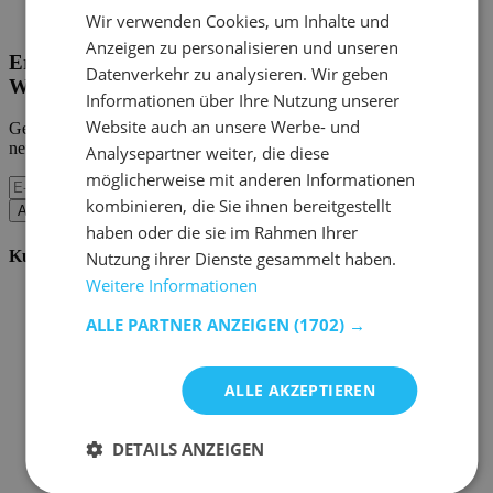
Home Emob
|
Mein Konto
Wir verwenden Cookies, um Inhalte und
Anzeigen zu personalisieren und unseren
Erhalten Sie unsere neuen Kollektionen und
Datenverkehr zu analysieren. Wir geben
Werbeaktionen.
Informationen über Ihre Nutzung unserer
Website auch an unsere Werbe- und
Geben Sie uns Ihre E-Mail und Sie werden monatlich über die
neuesten Ereignisse informiert.
Analysepartner weiter, die diese
möglicherweise mit anderen Informationen
kombinieren, die Sie ihnen bereitgestellt
Abonnieren
haben oder die sie im Rahmen Ihrer
Kundenservice
Nutzung ihrer Dienste gesammelt haben.
Weitere Informationen
Bestellen bei Emob
Zahlungsmöglichkeiten
ALLE PARTNER ANZEIGEN
(1702) →
Versand und Lieferung
Service und Garantie
Stornieren oder retournieren
ALLE AKZEPTIEREN
Beschwerde
Tipps zur Montage
Pflegehinweise
DETAILS ANZEIGEN
Paswort Vergessen?
FAQ