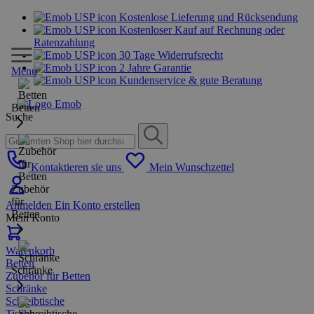
Kostenlose Lieferung und Rücksendung
Kostenloser Kauf auf Rechnung oder
Ratenzahlung
30 Tage Widerrufsrecht
2 Jahre Garantie
Menu
Kundenservice & gute Beratung
Betten
Suche
Kontaktieren sie uns
Mein Wunschzettel
Zubehör
für
Anmelden
Ein Konto erstellen
Betten
Mein Konto
Warenkorb
Betten
Schränke
Zubehör für Betten
Schränke
Schreibtische
Tische