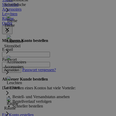
Sitzmöbel
Schreibtische
Accessoires
Leuchten
Räume
Outlet
Tische
Mit Ihrem Konto bestellen
Sitzmöbel
E-mail
Passwort
Accessoires
Passwort vergessen?
Anmelden
Als neuer Kunde bestellen
Leuchten
Das Erstellen eines Kontos hat viele Vorteile:
Bestell- und Versandstatus ansehen
Bestellverlauf verfolgen
Schneller bestellen
Räume
Ein Konto erstellen