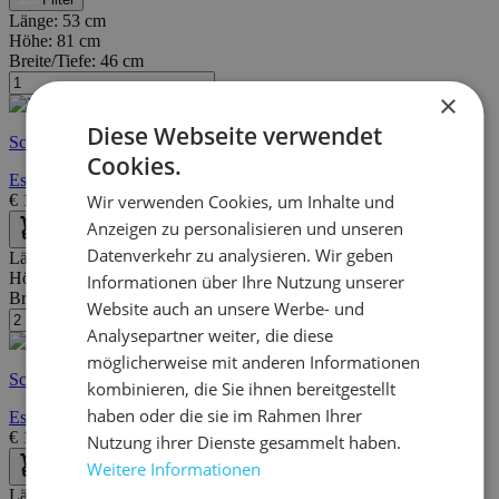
Länge:
53 cm
Höhe:
81 cm
Breite/Tiefe:
46 cm
×
Diese Webseite verwendet
Schnelle Lieferung
Cookies.
Esszimmer-Drehstuhl Tilda Kunstleder - braun/schwarz
€
145,00
€
265,00
Wir verwenden Cookies, um Inhalte und
Anzeigen zu personalisieren und unseren
Datenverkehr zu analysieren. Wir geben
Länge:
53 cm
Höhe:
81 cm
Informationen über Ihre Nutzung unserer
Breite/Tiefe:
46 cm
Website auch an unsere Werbe- und
Analysepartner weiter, die diese
möglicherweise mit anderen Informationen
Schnelle Lieferung
kombinieren, die Sie ihnen bereitgestellt
haben oder die sie im Rahmen Ihrer
Esszimmer-Drehstuhl Tilda stoff - anthrazit/schwarz
€
165,00
€
209,00
Nutzung ihrer Dienste gesammelt haben.
Weitere Informationen
Länge:
53 cm