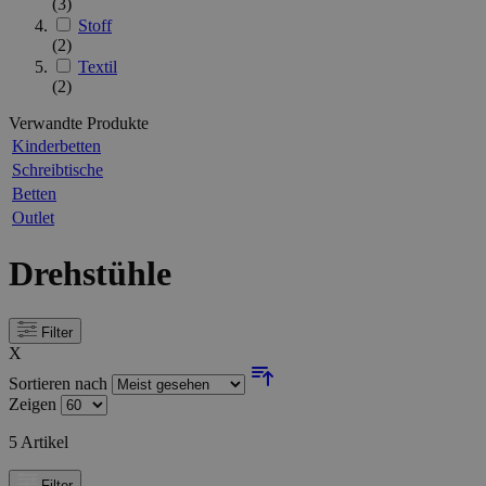
(3)
Stoff
(2)
Textil
(2)
Verwandte Produkte
Kinderbetten
Schreibtische
Betten
Outlet
Drehstühle
Filter
X
Sortieren nach
Zeigen
5
Artikel
Filter