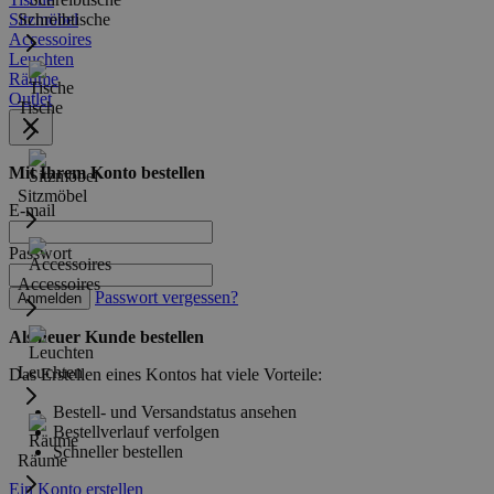
Sitzmöbel
Schreibtische
Accessoires
Leuchten
Räume
Outlet
Tische
Mit Ihrem Konto bestellen
Sitzmöbel
E-mail
Passwort
Accessoires
Passwort vergessen?
Anmelden
Als neuer Kunde bestellen
Leuchten
Das Erstellen eines Kontos hat viele Vorteile:
Bestell- und Versandstatus ansehen
Bestellverlauf verfolgen
Schneller bestellen
Räume
Ein Konto erstellen