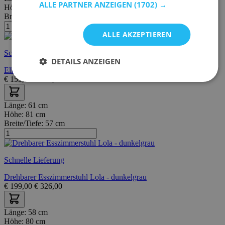
ALLE PARTNER ANZEIGEN
(1702) →
Höhe:
78 cm
Breite/Tiefe:
54 cm
ALLE AKZEPTIEREN
Schnelle Lieferung
DETAILS ANZEIGEN
Ella Esszimmerstuhl - drehbar - Stoff - beige
€
155,00
€
216,00
Länge:
61 cm
Höhe:
81 cm
Breite/Tiefe:
57 cm
Schnelle Lieferung
Drehbarer Esszimmerstuhl Lola - dunkelgrau
€
199,00
€
326,00
Länge:
58 cm
Höhe:
80 cm