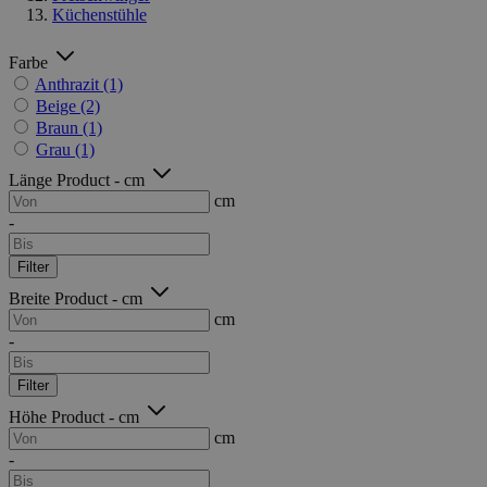
Küchenstühle
Farbe
Anthrazit
(1)
Beige
(2)
Braun
(1)
Grau
(1)
Länge Product - cm
cm
-
Filter
Breite Product - cm
cm
-
Filter
Höhe Product - cm
cm
-