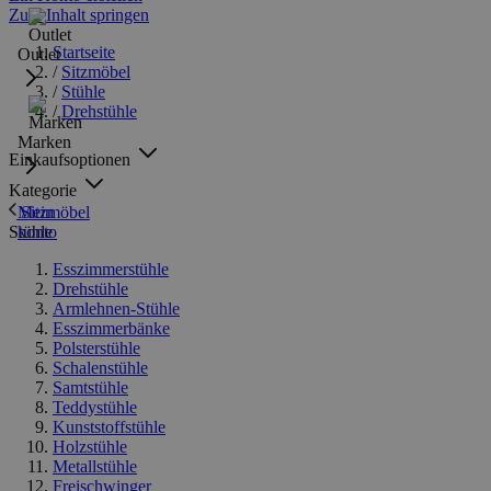
Zum Inhalt springen
Startseite
Outlet
/
Sitzmöbel
/
Stühle
/
Drehstühle
Marken
Einkaufsoptionen
Kategorie
Sitzmöbel
Mein
Stühle
konto
Esszimmerstühle
Drehstühle
Armlehnen-Stühle
Esszimmerbänke
Polsterstühle
Schalenstühle
Samtstühle
Teddystühle
Kunststoffstühle
Holzstühle
Metallstühle
Freischwinger