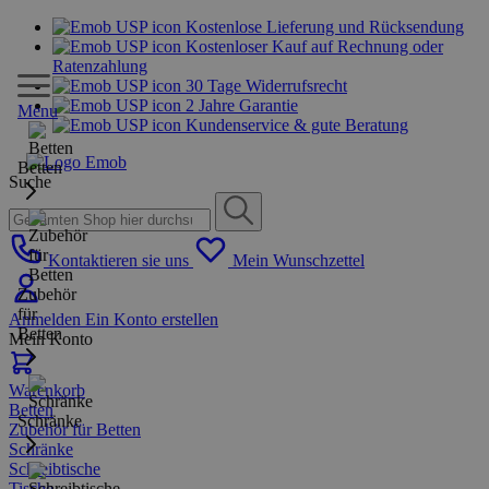
Kostenlose Lieferung und Rücksendung
Kostenloser Kauf auf Rechnung oder
Ratenzahlung
30 Tage Widerrufsrecht
2 Jahre Garantie
Menu
Kundenservice & gute Beratung
Betten
Suche
Kontaktieren sie uns
Mein Wunschzettel
Zubehör
für
Anmelden
Ein Konto erstellen
Betten
Mein Konto
Warenkorb
Betten
Schränke
Zubehör für Betten
Schränke
Schreibtische
Tische