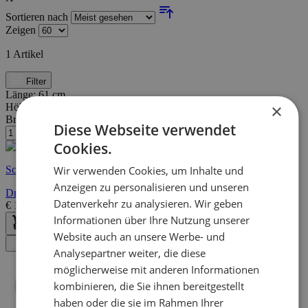
Sortieren nach
Zeigen
1
Artikel
Filter
Länge:
61 cm
×
Höhe:
81 cm
Breite/Tiefe:
57 cm
Diese Webseite verwendet
Cookies.
Schnelle Lieferung
Wir verwenden Cookies, um Inhalte und
Anzeigen zu personalisieren und unseren
Drehbarer Esszimmerstuhl Lola - dunkelgrau
Datenverkehr zu analysieren. Wir geben
€
199,00
€
326,00
Informationen über Ihre Nutzung unserer
Website auch an unsere Werbe- und
Filter
Analysepartner weiter, die diese
möglicherweise mit anderen Informationen
kombinieren, die Sie ihnen bereitgestellt
haben oder die sie im Rahmen Ihrer