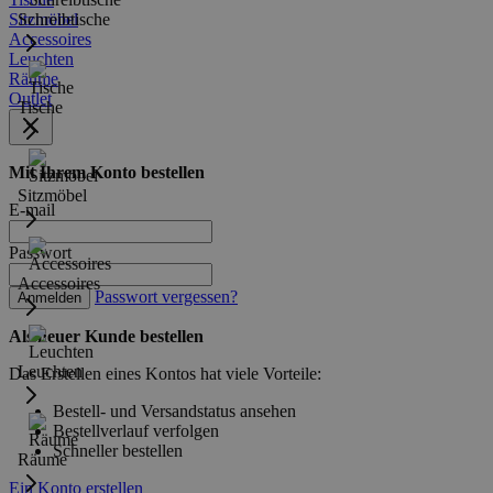
Sitzmöbel
Schreibtische
Accessoires
Leuchten
Räume
Outlet
Tische
Mit Ihrem Konto bestellen
Sitzmöbel
E-mail
Passwort
Accessoires
Passwort vergessen?
Anmelden
Als neuer Kunde bestellen
Leuchten
Das Erstellen eines Kontos hat viele Vorteile:
Bestell- und Versandstatus ansehen
Bestellverlauf verfolgen
Schneller bestellen
Räume
Ein Konto erstellen