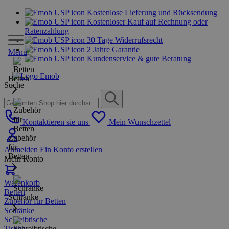
Kostenlose Lieferung und Rücksendung
Kostenloser Kauf auf Rechnung oder
Ratenzahlung
30 Tage Widerrufsrecht
2 Jahre Garantie
Menu
Kundenservice & gute Beratung
Betten
Suche
Kontaktieren sie uns
Mein Wunschzettel
Zubehör
für
Anmelden
Ein Konto erstellen
Betten
Mein Konto
Warenkorb
Betten
Schränke
Zubehör für Betten
Schränke
Schreibtische
Tische