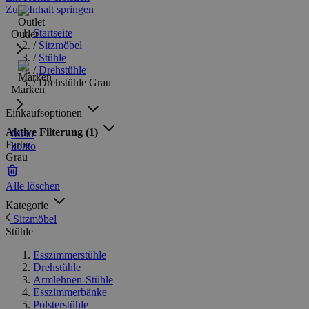
Zum Inhalt springen
Startseite
Outlet
/
Sitzmöbel
/
Stühle
/
Drehstühle
/
Drehstühle Grau
Marken
Einkaufsoptionen
Aktive Filterung
(1)
Mein
Farbe
konto
Grau
Alle löschen
Kategorie
Sitzmöbel
Stühle
Esszimmerstühle
Drehstühle
Armlehnen-Stühle
Esszimmerbänke
Polsterstühle