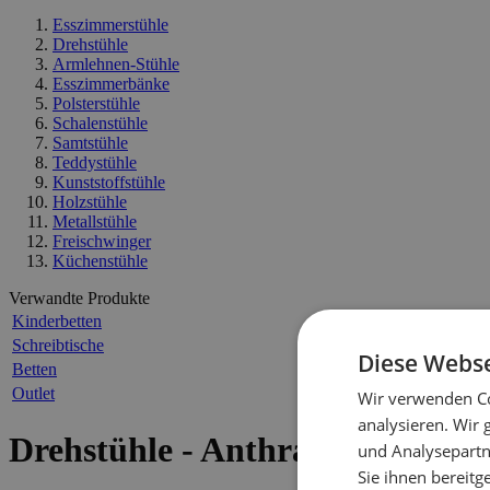
Esszimmerstühle
Drehstühle
Armlehnen-Stühle
Esszimmerbänke
Polsterstühle
Schalenstühle
Samtstühle
Teddystühle
Kunststoffstühle
Holzstühle
Metallstühle
Freischwinger
Küchenstühle
Verwandte Produkte
Kinderbetten
Schreibtische
Diese Webse
Betten
Outlet
Wir verwenden Co
analysieren. Wir
Drehstühle - Anthrazit
und Analysepartn
Sie ihnen bereitg