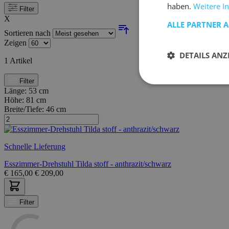
haben.
Weitere I
Filter
X
ALLE PARTNER 
Sortieren nach
Zeigen
DETAILS ANZ
1
Artikel
Filter
Länge:
53 cm
Höhe:
81 cm
Breite/Tiefe:
46 cm
Schnelle Lieferung
Esszimmer-Drehstuhl Tilda stoff - anthrazit/schwarz
€
165,00
€
209,00
Filter