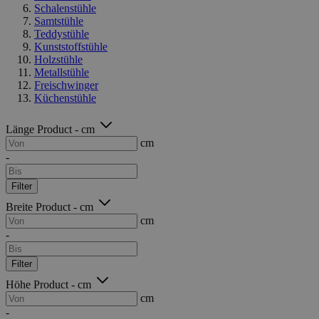
Schalenstühle
Samtstühle
Teddystühle
Kunststoffstühle
Holzstühle
Metallstühle
Freischwinger
Küchenstühle
Länge Product - cm
cm
-
Filter
Breite Product - cm
cm
-
Filter
Höhe Product - cm
cm
-