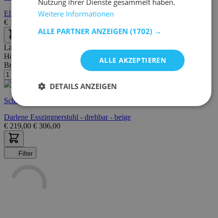
Nutzung ihrer Dienste gesammelt haben.
Weitere Informationen
Ella Esszimmerstuhl - drehbar - Stoff - beige
€
155,00
€
216,00
ALLE PARTNER ANZEIGEN
(1702) →
Länge:
58 cm
Höhe:
80 cm
ALLE AKZEPTIEREN
Breite/Tiefe:
60 cm
DETAILS ANZEIGEN
Schnelle Lieferung
Darlene Esszimmerstuhl - drehbar - beige
€
219,00
€
306,00
Filter