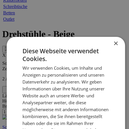
Kinderbetten
Schreibtische
Betten
Outlet
Drehstühle - Beige
×
Diese Webseite verwendet
Filter
X
Cookies.
Sortieren nach
Wir verwenden Cookies, um Inhalte und
Zeigen
Anzeigen zu personalisieren und unseren
2
Artikel
Datenverkehr zu analysieren. Wir geben
Informationen über Ihre Nutzung unserer
Filter
Website auch an unsere Werbe- und
Länge:
53 cm
Höhe:
78 cm
Analysepartner weiter, die diese
Breite/Tiefe:
54 cm
möglicherweise mit anderen Informationen
kombinieren, die Sie ihnen bereitgestellt
haben oder die sie im Rahmen Ihrer
Schnelle Lieferung