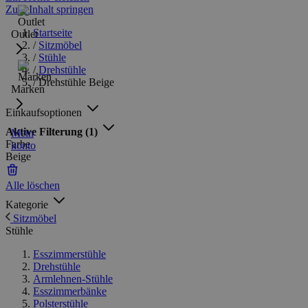
Zum Inhalt springen
Startseite
Outlet
/
Sitzmöbel
/
Stühle
/
Drehstühle
/
Drehstühle Beige
Marken
Einkaufsoptionen
Aktive Filterung
(1)
Mein
Farbe
konto
Beige
Alle löschen
Kategorie
Sitzmöbel
Stühle
Esszimmerstühle
Drehstühle
Armlehnen-Stühle
Esszimmerbänke
Polsterstühle