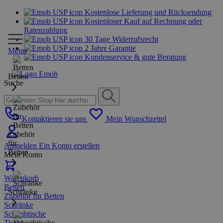
Kostenlose Lieferung und Rücksendung
Kostenloser Kauf auf Rechnung oder
Ratenzahlung
30 Tage Widerrufsrecht
2 Jahre Garantie
Menu
Kundenservice & gute Beratung
Betten
Suche
Kontaktieren sie uns
Mein Wunschzettel
Zubehör
für
Anmelden
Ein Konto erstellen
Betten
Mein Konto
Warenkorb
Betten
Schränke
Zubehör für Betten
Schränke
Schreibtische
Tische