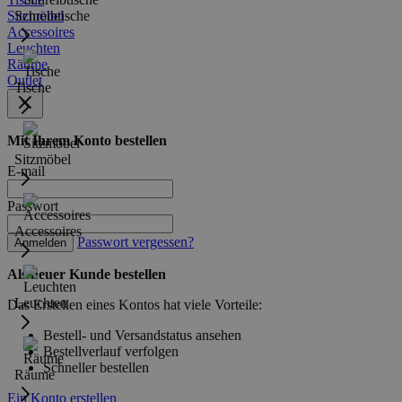
Sitzmöbel
Schreibtische
Accessoires
Leuchten
Räume
Outlet
Tische
Mit Ihrem Konto bestellen
Sitzmöbel
E-mail
Passwort
Accessoires
Passwort vergessen?
Anmelden
Als neuer Kunde bestellen
Leuchten
Das Erstellen eines Kontos hat viele Vorteile:
Bestell- und Versandstatus ansehen
Bestellverlauf verfolgen
Schneller bestellen
Räume
Ein Konto erstellen