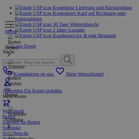
Kostenlose Lieferung und Rücksendung
Kostenloser Kauf auf Rechnung oder
Ratenzahlung
30 Tage Widerrufsrecht
2 Jahre Garantie
Menu
Kundenservice & gute Beratung
Betten
Suche
Kontaktieren sie uns
Mein Wunschzettel
Zubehör
für
Anmelden
Ein Konto erstellen
Betten
Mein Konto
Warenkorb
Betten
Schränke
Zubehör für Betten
Schränke
Schreibtische
Tische