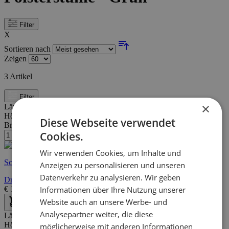
Filter
X
Sortieren nach
Zeigen
3
Artikel
Filter
×
Länge:
58 cm
Höhe:
84 cm
Diese Webseite verwendet
Breite/Tiefe:
54 cm
Cookies.
Wir verwenden Cookies, um Inhalte und
Schnelle Lieferung
Anzeigen zu personalisieren und unseren
Datenverkehr zu analysieren. Wir geben
Drehstuhl Birgen - olivgrün
€
199,00
€
277,00
Informationen über Ihre Nutzung unserer
Website auch an unsere Werbe- und
Analysepartner weiter, die diese
Länge:
61 cm
Höhe:
83 cm
möglicherweise mit anderen Informationen