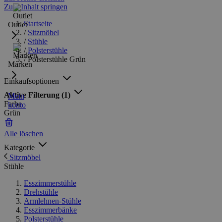
Zum Inhalt springen
Startseite
Outlet
/
Sitzmöbel
/
Stühle
/
Polsterstühle
/
Polsterstühle Grün
Marken
Einkaufsoptionen
Aktive Filterung
(1)
Mein
Farbe
konto
Grün
Alle löschen
Kategorie
Sitzmöbel
Stühle
Esszimmerstühle
Drehstühle
Armlehnen-Stühle
Esszimmerbänke
Polsterstühle