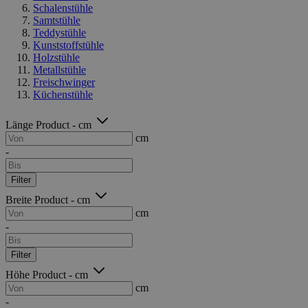
Schalenstühle
Samtstühle
Teddystühle
Kunststoffstühle
Holzstühle
Metallstühle
Freischwinger
Küchenstühle
Länge Product - cm
cm
-
Filter
Breite Product - cm
cm
-
Filter
Höhe Product - cm
cm
-