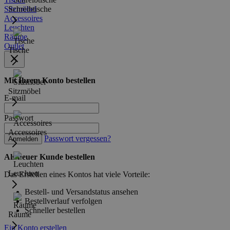
Sitzmöbel
Schreibtische
Accessoires
Leuchten
Räume
Outlet
Tische
Mit Ihrem Konto bestellen
Sitzmöbel
E-mail
Passwort
Accessoires
Passwort vergessen?
Anmelden
Als neuer Kunde bestellen
Leuchten
Das Erstellen eines Kontos hat viele Vorteile:
Bestell- und Versandstatus ansehen
Bestellverlauf verfolgen
Schneller bestellen
Räume
Ein Konto erstellen