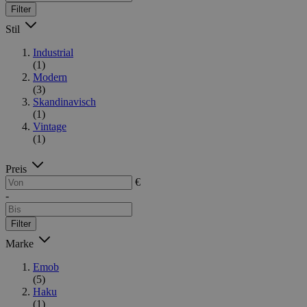
Filter
Stil
Industrial
(1)
Modern
(3)
Skandinavisch
(1)
Vintage
(1)
Preis
€
-
Filter
Marke
Emob
(5)
Haku
(1)