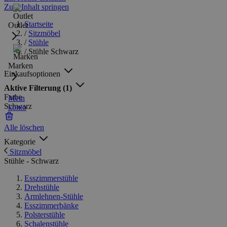
Zum Inhalt springen
Startseite
Outlet
/
Sitzmöbel
/
Stühle
/
Stühle Schwarz
Marken
Einkaufsoptionen
Aktive Filterung
(1)
Farbe
Mein
Schwarz
konto
Alle löschen
Kategorie
Sitzmöbel
Stühle - Schwarz
Esszimmerstühle
Drehstühle
Armlehnen-Stühle
Esszimmerbänke
Polsterstühle
Schalenstühle