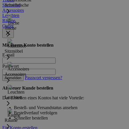
Sitzmöbel
Schreibtische
Accessoires
Leuchten
Räume
Outlet
Tische
Mit Ihrem Konto bestellen
Sitzmöbel
E-mail
Passwort
Accessoires
Passwort vergessen?
Anmelden
Als neuer Kunde bestellen
Leuchten
Das Erstellen eines Kontos hat viele Vorteile:
Bestell- und Versandstatus ansehen
Bestellverlauf verfolgen
Schneller bestellen
Räume
Ein Konto erstellen