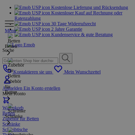
Kostenlose Lieferung und Rücksendung
Kostenloser Kauf auf Rechnung oder
Ratenzahlung
30 Tage Widerrufsrecht
2 Jahre Garantie
Menu
Kundenservice & gute Beratung
Betten
Suche
Kontaktieren sie uns
Mein Wunschzettel
Zubehör
für
Anmelden
Ein Konto erstellen
Betten
Mein Konto
Warenkorb
Betten
Schränke
Zubehör für Betten
Schränke
Schreibtische
Tische