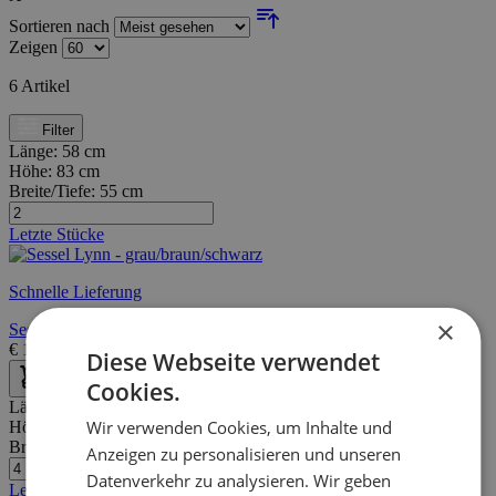
Sortieren nach
Zeigen
6
Artikel
Filter
Länge:
58 cm
Höhe:
83 cm
Breite/Tiefe:
55 cm
Letzte Stücke
Schnelle Lieferung
×
Sessel Lynn - grau/braun/schwarz
€
151,20
€
216,00
Diese Webseite verwendet
Cookies.
Länge:
42 cm
Wir verwenden Cookies, um Inhalte und
Höhe:
80 cm
Breite/Tiefe:
54 cm
Anzeigen zu personalisieren und unseren
Datenverkehr zu analysieren. Wir geben
Letzte Stücke