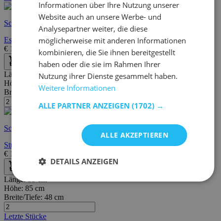
Informationen über Ihre Nutzung unserer
Website auch an unsere Werbe- und
Schnelle Lieferung
Analysepartner weiter, die diese
Esszimmerstuhl Ziva - schwarz
möglicherweise mit anderen Informationen
€
155,00
€
179,00
kombinieren, die Sie ihnen bereitgestellt
haben oder die sie im Rahmen Ihrer
Länge:
55 cm
Nutzung ihrer Dienste gesammelt haben.
Höhe:
82 cm
Weitere Informationen
Breite/Tiefe:
54 cm
ALLE PARTNER ANZEIGEN
(1702) →
Schnelle Lieferung
ALLE AKZEPTIEREN
Stuhl Lilou - schwarz
€
129,00
€
178,00
DETAILS ANZEIGEN
Länge:
55 cm
Höhe:
85 cm
Breite/Tiefe:
48 cm
Letzte Stücke