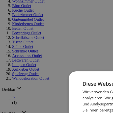
Wohnzimmer Outlet
Büro Outlet
Küche Outlet
Badezimmer Outlet
Gartenmöbel Outlet
Kinderbetten Outlet
Betten Outlet
Boxsprings Outlet
Schreibtische Outlet
Tische Outlet
Stühle Outlet
Schränke Outlet
Accessoires Outlet
Bettwaren Outlet
Lampen Outlet
Aufkleber Outlet
Spielzeug Outlet
Wanddekoration Outlet
Diese Webse
Drehbar
Wir verwenden Co
analysieren. Wir
Ja
(1)
und Analysepartn
Sie ihnen bereitg