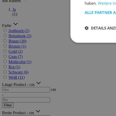
Mit Rädern
haben.
Weitere I
Ja
ALLE PARTNER 
(1)
Farbe
DETAILS ANZ
Anthrazit
(2)
Betonlook
(2)
Braun
(20)
Bronze
(1)
Gold
(2)
Grau
(7)
Multicolor
(1)
Rot
(1)
Schwarz
(6)
Weiß
(11)
Länge Product - cm
cm
-
Filter
Breite Product - cm