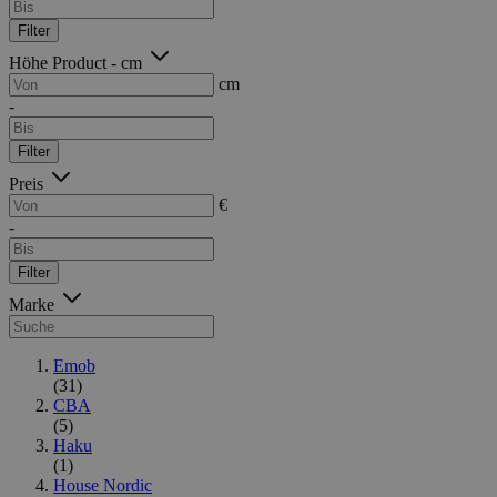
Filter
Höhe Product - cm
cm
-
Filter
Preis
€
-
Filter
Marke
Emob
(31)
CBA
(5)
Haku
(1)
House Nordic