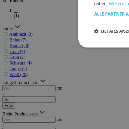
Mit Rädern
haben.
Weitere I
Ja
ALLE PARTNER 
(1)
Farbe
DETAILS ANZ
Anthrazit
(3)
Beige
(7)
Braun
(26)
Grau
(9)
Grün
(1)
Schwarz
(4)
Taupe
(2)
Weiß
(20)
Länge Product - cm
cm
-
Filter
Breite Product - cm
cm
-