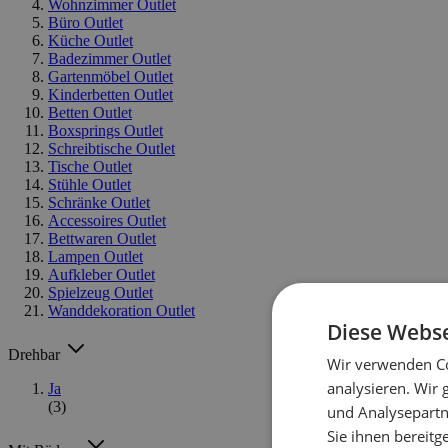
Wohnzimmer Outlet
Büro Outlet
Küche Outlet
Badezimmer Outlet
Gartenmöbel Outlet
Kinderbetten Outlet
Betten Outlet
Boxsprings Outlet
Schreibtische Outlet
Tische Outlet
Stühle Outlet
Schränke Outlet
Accessoires Outlet
Bettwaren Outlet
Lampen Outlet
Aufkleber Outlet
Spielzeug Outlet
Wanddekoration Outlet
Diese Webse
Drehbar
Wir verwenden Co
analysieren. Wir
Ja
(3)
und Analysepartn
Sie ihnen bereitg