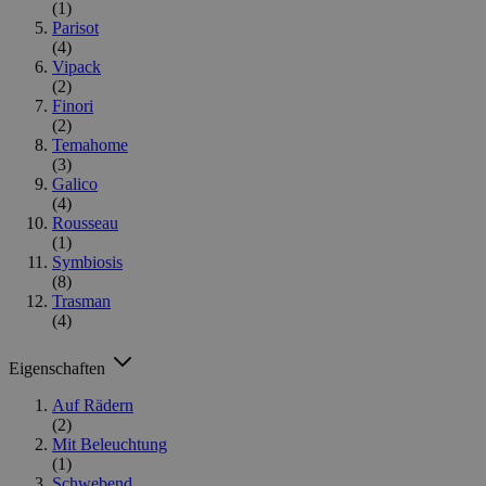
(1)
Parisot
(4)
Vipack
(2)
Finori
(2)
Temahome
(3)
Galico
(4)
Rousseau
(1)
Symbiosis
(8)
Trasman
(4)
Eigenschaften
Auf Rädern
(2)
Mit Beleuchtung
(1)
Schwebend