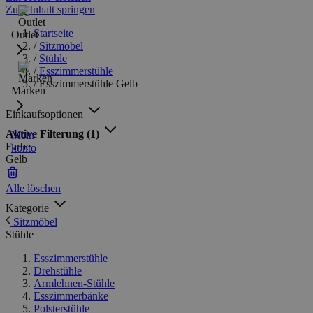
Zum Inhalt springen
Startseite
Outlet
/
Sitzmöbel
/
Stühle
/
Esszimmerstühle
/
Esszimmerstühle Gelb
Marken
Einkaufsoptionen
Aktive Filterung
(1)
Mein
Farbe
konto
Gelb
Alle löschen
Kategorie
Sitzmöbel
Stühle
Esszimmerstühle
Drehstühle
Armlehnen-Stühle
Esszimmerbänke
Polsterstühle