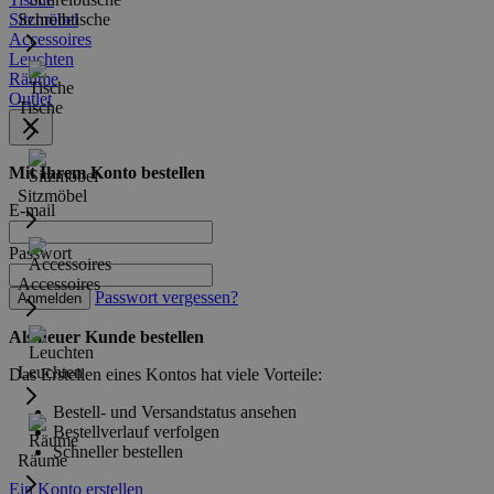
Sitzmöbel
Schreibtische
Accessoires
Leuchten
Räume
Outlet
Tische
Mit Ihrem Konto bestellen
Sitzmöbel
E-mail
Passwort
Accessoires
Passwort vergessen?
Anmelden
Als neuer Kunde bestellen
Leuchten
Das Erstellen eines Kontos hat viele Vorteile:
Bestell- und Versandstatus ansehen
Bestellverlauf verfolgen
Schneller bestellen
Räume
Ein Konto erstellen