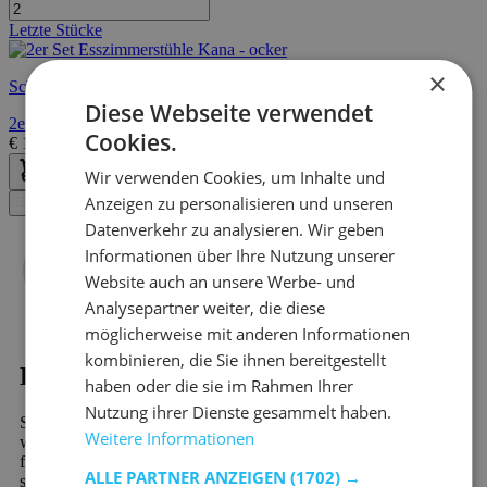
Letzte Stücke
×
Schnelle Lieferung
Diese Webseite verwendet
2er Set Esszimmerstühle Kana - ocker
Cookies.
€
195,00
€
225,00
Wir verwenden Cookies, um Inhalte und
Anzeigen zu personalisieren und unseren
Filter
Datenverkehr zu analysieren. Wir geben
Informationen über Ihre Nutzung unserer
Website auch an unsere Werbe- und
Analysepartner weiter, die diese
möglicherweise mit anderen Informationen
kombinieren, die Sie ihnen bereitgestellt
Kaufen?
haben oder die sie im Rahmen Ihrer
Nutzung ihrer Dienste gesammelt haben.
Sind Sie auf der Suche nach Esszimmerstühle - Gelb? Dann
Weitere Informationen
werden Sie bei Emob, Ihrem Online-Möbelshop, garantiert
finden. In unserem riesigen Sortiment finden Sie mehr als 10.000
ALLE PARTNER ANZEIGEN
(1702) →
schöne Möbel und stimmungsvolle Wohndekorationsprodukte.