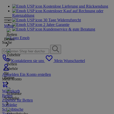
Kostenlose Lieferung und Rücksendung
Kostenloser Kauf auf Rechnung oder
Ratenzahlung
30 Tage Widerrufsrecht
2 Jahre Garantie
Menu
Kundenservice & gute Beratung
Betten
Suche
Kontaktieren sie uns
Mein Wunschzettel
Zubehör
für
Anmelden
Ein Konto erstellen
Betten
Mein Konto
Warenkorb
Betten
Schränke
Zubehör für Betten
Schränke
Schreibtische
Tische