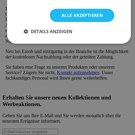
Ihr neues Lieblingsprodukt aus der Kategorie Esszimmerstühle -
Gelb wird schnell und preiswert verschickt. Viele unserer
ALLE AKZEPTIEREN
Produkte sind sofort verfügbar und werden schnell geliefert.
Außerdem profitieren Sie von 60 Tagen Rückgaberecht und
einer 2-Jahres-Garantie auf alle Möbel. Neu bei Emob und
DETAILS ANZEIGEN
einzigartig in der Branche ist die Möglichkeit der kostenlosen
Nachzahlung oder der geteilten Zahlung.
Neu bei Emob und einzigartig in der Branche ist die Möglichkeit
der kostenlosen Nachzahlung oder der geteilten Zahlung.
Sie haben eine Frage zu unseren Produkten oder unserem
Service? Zögern Sie nicht,
Kontakt aufzunehmen
. Unser
fachkundiges Personal wird Ihnen gerne weiterhelfen.
Erhalten Sie unsere neuen Kollektionen und
Werbeaktionen.
Geben Sie uns Ihre E-Mail und Sie werden monatlich über die
neuesten Ereignisse informiert.