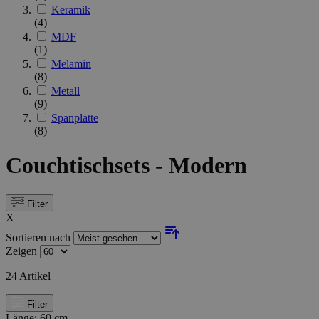
Keramik
(4)
MDF
(1)
Melamin
(8)
Metall
(9)
Spanplatte
(8)
Couchtischsets - Modern
Filter
X
Sortieren nach
Zeigen
24
Artikel
Filter
Länge:
60 cm