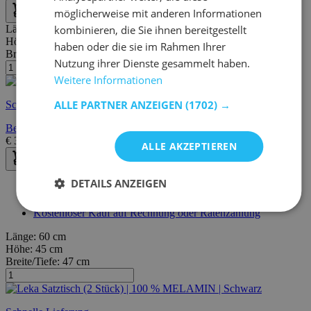
möglicherweise mit anderen Informationen
Länge:
82 cm
kombinieren, die Sie ihnen bereitgestellt
Höhe:
40 cm
haben oder die sie im Rahmen Ihrer
Breite/Tiefe:
58 cm
Nutzung ihrer Dienste gesammelt haben.
Weitere Informationen
ALLE PARTNER ANZEIGEN
(1702) →
Schnelle Lieferung
Bellisimo Couchtisch-Set | METALLRAHMEN | Mattschwarz
€
359,00
€
544,00
ALLE AKZEPTIEREN
DETAILS ANZEIGEN
30 Tage Widerrufsrecht
Kostenlose Lieferung und Rücksendung
Kostenloser Kauf auf Rechnung oder Ratenzahlung
Länge:
60 cm
Höhe:
45 cm
Breite/Tiefe:
47 cm