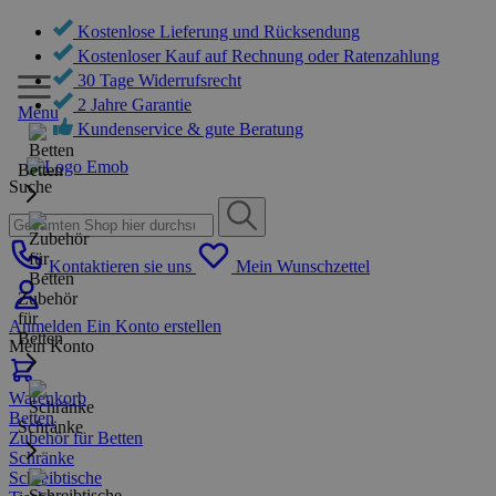
Kostenlose Lieferung und Rücksendung
Kostenloser Kauf auf Rechnung oder Ratenzahlung
30 Tage Widerrufsrecht
2 Jahre Garantie
Menu
Kundenservice & gute Beratung
Betten
Suche
Kontaktieren sie uns
Mein Wunschzettel
Zubehör
für
Anmelden
Ein Konto erstellen
Betten
Mein Konto
Warenkorb
Betten
Schränke
Zubehör für Betten
Schränke
Schreibtische