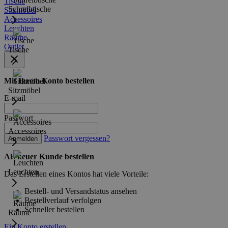
Tische
Schreibtische
Sitzmöbel
Accessoires
Leuchten
Räume
Outlet
Tische
Mit Ihrem Konto bestellen
Sitzmöbel
E-mail
Passwort
Accessoires
Passwort vergessen?
Anmelden
Als neuer Kunde bestellen
Leuchten
Das Erstellen eines Kontos hat viele Vorteile:
Bestell- und Versandstatus ansehen
Bestellverlauf verfolgen
Schneller bestellen
Räume
Ein Konto erstellen