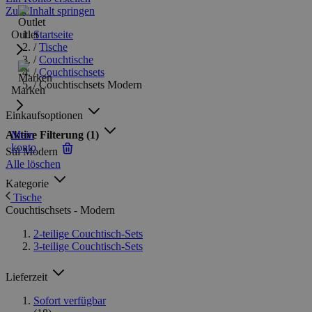
Zum Inhalt springen
Outlet
Startseite
/
Tische
/
Couchtische
/
Couchtischsets
/
Couchtischsets Modern
Marken
Einkaufsoptionen
Aktive Filterung
Mein
(1)
konto
Stil
Modern
Alle löschen
Kategorie
Tische
Couchtischsets - Modern
2-teilige Couchtisch-Sets
3-teilige Couchtisch-Sets
Lieferzeit
Sofort verfügbar