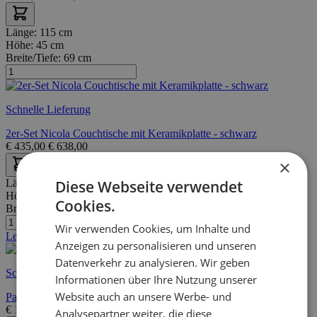
Länge:
115 cm
Höhe:
45 cm
Breite/Tiefe:
69 cm
Schnelle Lieferung
2er-Set Nicola Couchtische mit Keramikplatte - schwarz
€
435,00
€
638,00
×
Länge:
88 cm
Diese Webseite verwendet
Höhe:
45 cm
Cookies.
Breite/Tiefe:
55 cm
Wir verwenden Cookies, um Inhalte und
Letzte Stücke
Anzeigen zu personalisieren und unseren
Datenverkehr zu analysieren. Wir geben
Schnelle Lieferung
Informationen über Ihre Nutzung unserer
Website auch an unsere Werbe- und
Pal Couchtisch-Set | 100 % MELAMIN | Weiß, Schwarz
€
165,00
€
274,00
Analysepartner weiter, die diese