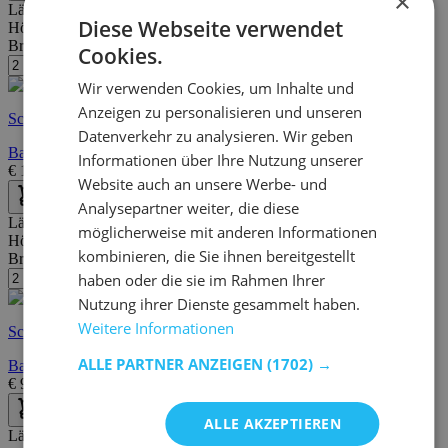
×
Länge:
54 cm
Diese Webseite verwendet
Höhe:
104 cm
Breite/Tiefe:
48 cm
Cookies.
Wir verwenden Cookies, um Inhalte und
Anzeigen zu personalisieren und unseren
Schnelle Lieferung
Datenverkehr zu analysieren. Wir geben
Barhocker Dusty - anthrazit/schwarz
Informationen über Ihre Nutzung unserer
€
149,00
€
187,00
Website auch an unsere Werbe- und
Analysepartner weiter, die diese
Länge:
49 cm
möglicherweise mit anderen Informationen
Höhe:
94 cm
kombinieren, die Sie ihnen bereitgestellt
Breite/Tiefe:
43 cm
haben oder die sie im Rahmen Ihrer
Nutzung ihrer Dienste gesammelt haben.
Weitere Informationen
Schnelle Lieferung
ALLE PARTNER ANZEIGEN
(1702) →
Barhocker Tippi - schwarz
€
99,00
€
139,00
ALLE AKZEPTIEREN
Länge:
51 cm