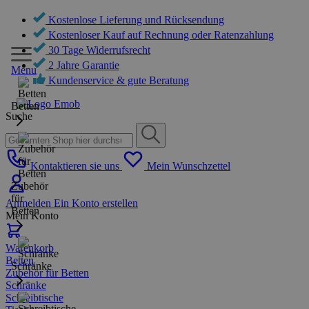
Kostenlose Lieferung und Rücksendung
Kostenloser Kauf auf Rechnung oder Ratenzahlung
30 Tage Widerrufsrecht
2 Jahre Garantie
Menu
Kundenservice & gute Beratung
Betten
Suche
Kontaktieren sie uns
Mein Wunschzettel
Zubehör
für
Anmelden
Ein Konto erstellen
Betten
Mein Konto
Warenkorb
Betten
Schränke
Zubehör für Betten
Schränke
Schreibtische