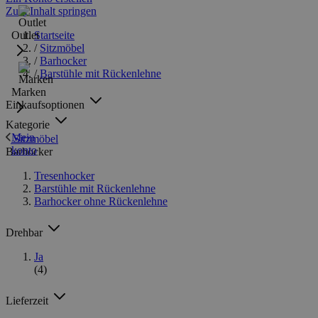
Zum Inhalt springen
Outlet
Startseite
/
Sitzmöbel
/
Barhocker
/
Barstühle mit Rückenlehne
Marken
Einkaufsoptionen
Kategorie
Mein
Sitzmöbel
konto
Barhocker
Tresenhocker
Barstühle mit Rückenlehne
Barhocker ohne Rückenlehne
Drehbar
Ja
(4)
Lieferzeit