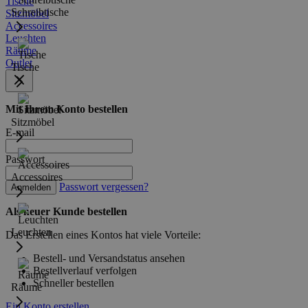
Tische
Schreibtische
Sitzmöbel
Accessoires
Leuchten
Räume
Outlet
Tische
Mit Ihrem Konto bestellen
Sitzmöbel
E-mail
Passwort
Accessoires
Passwort vergessen?
Anmelden
Als neuer Kunde bestellen
Leuchten
Das Erstellen eines Kontos hat viele Vorteile:
Bestell- und Versandstatus ansehen
Bestellverlauf verfolgen
Schneller bestellen
Räume
Ein Konto erstellen