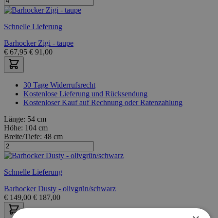
Schnelle Lieferung
Barhocker Zigi - taupe
€
67,95
€
91,00
30 Tage Widerrufsrecht
Kostenlose Lieferung und Rücksendung
Kostenloser Kauf auf Rechnung oder Ratenzahlung
Länge:
54 cm
Höhe:
104 cm
Breite/Tiefe:
48 cm
Schnelle Lieferung
Barhocker Dusty - olivgrün/schwarz
€
149,00
€
187,00