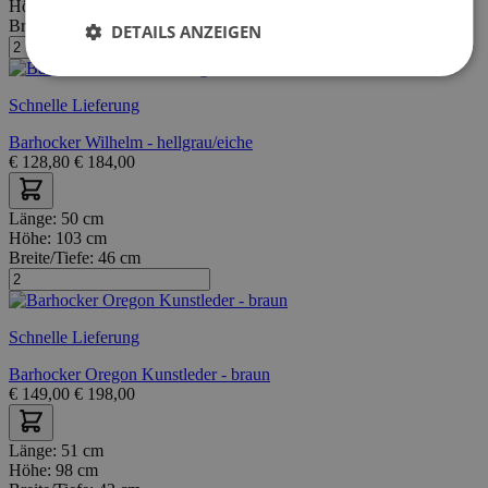
Höhe:
101 cm
Breite/Tiefe:
46 cm
DETAILS ANZEIGEN
Schnelle Lieferung
Barhocker Wilhelm - hellgrau/eiche
€
128,80
€
184,00
Länge:
50 cm
Höhe:
103 cm
Breite/Tiefe:
46 cm
Schnelle Lieferung
Barhocker Oregon Kunstleder - braun
€
149,00
€
198,00
Länge:
51 cm
Höhe:
98 cm